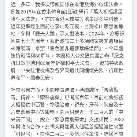
近十多年，我多次帶領團隊在本港及海外啟建法會。
例如2015年在香港體育館(紅磡)舉行「萬人祈福讚星
禮斗大法會」，亦於香港大球場等地舉辦多場科儀。
近年更率經生團前往茅山乾元觀、台灣松山慈惠堂等
地，參與「羅天大醮」等大型法事。2024年，為慶祝
國慶七十五周年，我們邀請二十多項國家級非遺項目
來港展演，舉辦「嗇色園非遺薈萃綵燈節」。今年適
逢抗戰勝利80周年，本園與大公文匯集團合辦「紀念
抗日戰爭勝利80周年祈福和平大法會」，邀請特區政
府、中央駐港機構及各界同道共同緬懷先烈，祈願世
界和平、國泰民安。
社會服務方面，本園務實進取，持續踐行「普濟勸
善」精神。「贈醫施藥」已開展百年，目前社會服務
大樓提供中西醫、物理治療、視光、牙科、院舍及十
六間耆英中心等服務。園內組建近一千三百人的「中
央義工團」，設立「緊急援助基金」支援災民；2022
年與政府合作，於祠旁興建黃大仙區首個過渡性房屋
「可悅居」，提供二百三十多個居住單位，紓緩基層