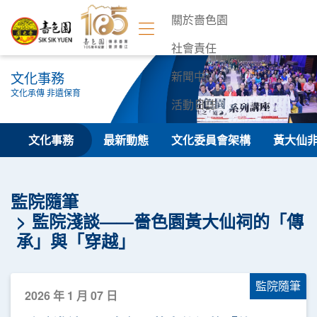
關於嗇色園
社會責任
文化事務
新聞中心
文化承傳 非遺保育
活動日誌
聯絡我們
文化事務
最新動態
文化委員會架構
黃大仙
監院隨筆
監院淺談——嗇色園黃大仙祠的「傳
承」與「穿越」
監院隨筆
2026 年 1 月 07 日