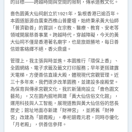
的目標——跨越時間與空間的限制，傳承道教文化。
嗇色園黃大仙祠創立於1921年，紮根香港已逾百年。
本園道脈源自廣東西樵山普慶壇，始終秉承黃大仙師
「普濟勸善」的寶訓，在宗教、醫療、教育、安老等
領域開展慈善事業。跨越時代，穿越障礙，今天的黃
大仙祠不僅是香港著名廟宇，也是旅遊勝地，每日善
信遊客絡繹不絕，香火鼎盛。
管理上，我主張與時並進。本園推行「環保上香」、
全園網絡、電子求籤及籤文打印服務；早年更搭建露
天電梯，方便善信直達大殿，體現現代宮觀管理。近
三十多年來，我們逐步改革園務，並建設多座殿堂。
為保育與傳承宮觀文化，我於新蒲崗設立「嗇色園文
藝苑」，又在園內掘地興建「黃大仙信俗文化館」，
運用科技與人工智能，展現道教與黃大仙信俗的悠長
歷史；館址地面亦新建「財神宮」，並將舊「財神
宮」改建為「碧霞殿」，奉祀碧霞元君，同時亦優化
「月老殿」，供善信參拜。