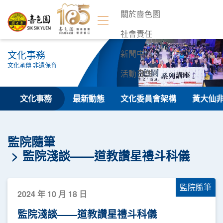
關於嗇色園
社會責任
文化事務
新聞中心
文化承傳 非遺保育
活動日誌
聯絡我們
文化事務
最新動態
文化委員會架構
黃大仙
監院隨筆
監院淺談——道教讚星禮斗科儀
監院隨筆
2024 年 10 月 18 日
監院淺談——道教讚星禮斗科儀