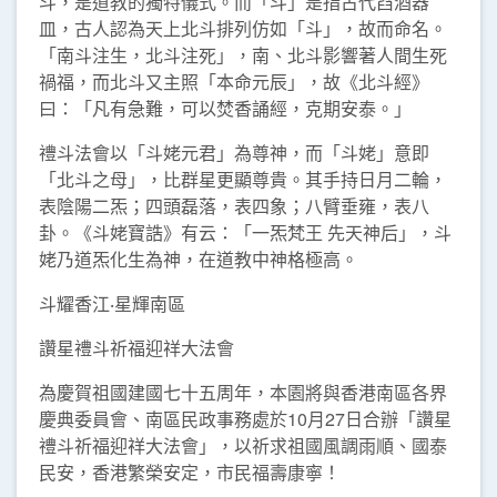
斗，是道教的獨特儀式。而「斗」是指古代舀酒器
皿，古人認為天上北斗排列仿如「斗」，故而命名。
「南斗注生，北斗注死」，南、北斗影響著人間生死
禍福，而北斗又主照「本命元辰」，故《北斗經》
曰：「凡有急難，可以焚香誦經，克期安泰。」
禮斗法會以「斗姥元君」為尊神，而「斗姥」意即
「北斗之母」，比群星更顯尊貴。其手持日月二輪，
表陰陽二炁；四頭磊落，表四象；八臂垂雍，表八
卦。《斗姥寶誥》有云：「一炁梵王 先天神后」，斗
姥乃道炁化生為神，在道教中神格極高。
斗耀香江‧星輝南區
讚星禮斗祈福迎祥大法會
為慶賀祖國建國七十五周年，本園將與香港南區各界
慶典委員會、南區民政事務處於10月27日合辦「讚星
禮斗祈福迎祥大法會」，以祈求祖國風調雨順、國泰
民安，香港繁榮安定，市民福壽康寧！