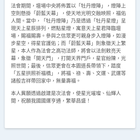
法會期間，壇場中央將佈置以「牡丹燈陣」，燈陣上
空則懸掛「蔚藍天幕」，使天地光明交融映照，福佑
人間。當中，「牡丹燈陣」乃是透過「牡丹星燈」呈
現天上星辰排列，燃點星燈，寓意天上星君降臨壇
場，賜福賜壽。參與之信眾更可親身步入燈陣，如漫
步星空，得星官護佑；而「蔚藍天幕」則象徵天上繁
星，本人作為法會之高功法師，將會以法劍敕亮天
幕，象徵「開天門」，打開天界門戶，星官紛陳，光
照世間；最後，信眾更會在本園道長帶領下，踏度
「五星拱照祈福橋」，將福、祿、壽、文運、武運等
諸般吉祥帶回家中，無量壽福。
本人冀願透過啟建是次法會，使星光璀璨、仙輝人
間，祝願我國國運亨通，繁華昌盛！