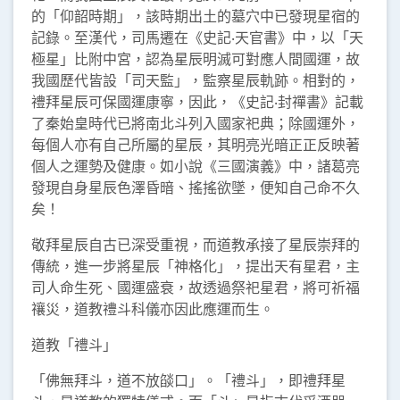
的「仰韶時期」，該時期出土的墓穴中已發現星宿的
記錄。至漢代，司馬遷在《史記‧天官書》中，以「天
極星」比附中宮，認為星辰明滅可對應人間國運，故
我國歷代皆設「司天監」，監察星辰軌跡。相對的，
禮拜星辰可保國運康寧，因此，《史記‧封禪書》記載
了秦始皇時代已將南北斗列入國家祀典；除國運外，
每個人亦有自己所屬的星辰，其明亮光暗正正反映著
個人之運勢及健康。如小說《三國演義》中，諸葛亮
發現自身星辰色澤昏暗、搖搖欲墜，便知自己命不久
矣！
敬拜星辰自古已深受重視，而道教承接了星辰崇拜的
傳統，進一步將星辰「神格化」，提出天有星君，主
司人命生死、國運盛衰，故透過祭祀星君，將可祈福
禳災，道教禮斗科儀亦因此應運而生。
道教「禮斗」
「佛無拜斗，道不放燄口」。「禮斗」，即禮拜星