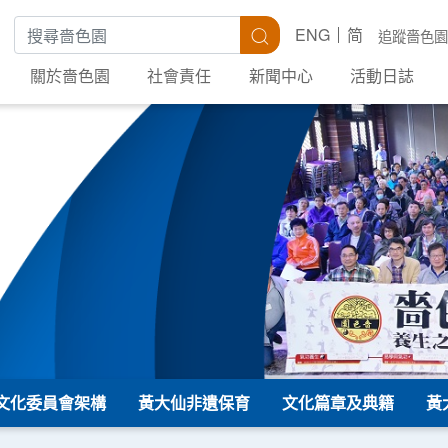
搜尋關鍵字
搜尋
ENG
简
追蹤嗇色園
關於嗇色園
社會責任
新聞中心
活動日誌
文化委員會架構
黃大仙非遺保育
文化篇章及典籍
黃