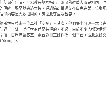
什葉派有何區別？楊教長簡概指出，兩派的教義大致是相同，同
的傳統，穆罕默德過世後，通過協商推選艾布白克為第一位繼承
信仰內容是大致相同的，應彼此尊重及包容。
穆斯林只尊崇一位真神「安拉」。其次，他們集中研讀一本《古
仙師「十訓」以行孝為首是共通的。不過，由於不少人都對伊斯
；而「百周年會客室」電台節目正好作為一個平台，彼此友好交
0.org.hk/