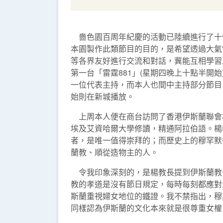
嗇色園百周年紀慶的活動已陸續進行了十
本園製作此類節目的目的，是希望透過大氣
等各界友好進行交流和對話，冀能互相學習
第一台「雷霆881」(星期四晚上十點半
一位代表主持，而本人也間中主持部分節目
始則在新城播放。
上周本人便在商台訪問了香港伊斯蘭聯會
埃及艾資哈爾大學修讀，精通阿拉伯語。楊
者，是唯一值得崇拜的；而歷史上的穆罕默
蘭教、順從造物主的人。
令我印象深刻的，是楊教長提到伊斯蘭教
教的孝道是沒有節日規定，每時每刻都應對
斯蘭重視婦女地位的鐵證。我不禁指出，穆
同樣認為伊斯蘭的文化本來就是很尊重女權