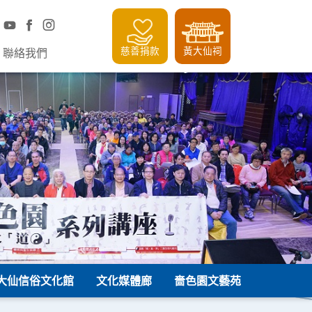
慈善捐款
黃大仙祠
聯絡我們
大仙信俗文化館
文化媒體廊
嗇色園文藝苑