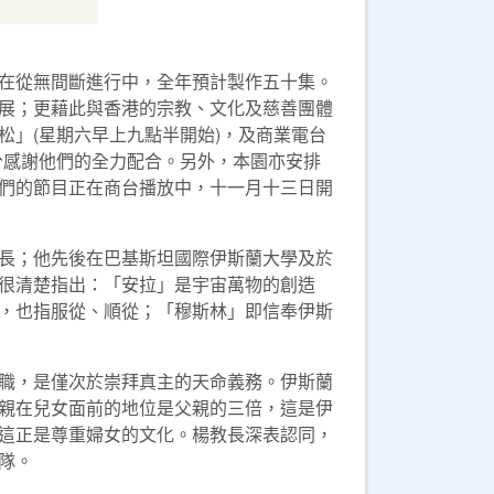
在從無間斷進行中，全年預計製作五十集。
展；更藉此與香港的宗教、文化及慈善團體
」(星期六早上九點半開始)，及商業電台
分感謝他們的全力配合。另外，本園亦安排
們的節目正在商台播放中，十一月十三日開
長；他先後在巴基斯坦國際伊斯蘭大學及於
很清楚指出：「安拉」是宇宙萬物的創造
，也指服從、順從；「穆斯林」即信奉伊斯
職，是僅次於崇拜真主的天命義務。伊斯蘭
親在兒女面前的地位是父親的三倍，這是伊
這正是尊重婦女的文化。楊教長深表認同，
隊。