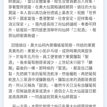
師寶誕」，當日全體董事、經生及會員數百人齊集，
穿著整齊道服，在黃大仙寶殿誦經朝賀。過往的大仙
寶誕，本人皆以高功身份透過上稟表文，祝願「世界
和平，國家富強。香港繁榮，社會安定。迎祥集福，
消災保安。」。壇內道長除了向仙師誦經、奉香叩拜
外，結壇前一眾同道更須舉杯向仙師「三祝酒」，敬
賀仙師聖壽無疆。
回憶過往，黃大仙祠內曾種植葡萄樹，所結的果實
青黃色的，果實大小如乒乓球，成熟時果肉爽甜多
汁。於每年五月份，員工便會摘下果實釀製「聖
酒」。後來葡萄樹逐漸減少，上世紀末只餘下「麟
閣」最後的一棵。那時候的「聖酒」，都是自己釀
製，先把摘下來的葡萄洗乾淨，然後曬乾，再把葡萄
乾放入三蒸酒中浸釀數個月。釀製出來的酒都是香甜
的，所以又稱為「甜酒」。雖然今天已沒有自釀葡萄
酒，但無論是清茶或酒水，道侶仝人在大仙誕當日都
是高高興興，一同虔誠祝賀黃大仙師寶誕。
另一方面，本園於創壇之始已有黃大仙師寶誕晚宴