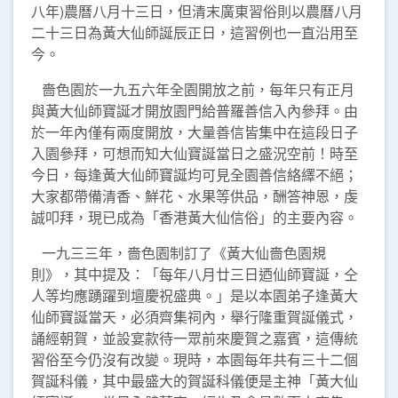
八年)農曆八月十三日，但清末廣東習俗則以農曆八月
二十三日為黃大仙師誕辰正日，這習例也一直沿用至
今。
嗇色園於一九五六年全園開放之前，每年只有正月
與黃大仙師寶誕才開放園門給普羅善信入內參拜。由
於一年內僅有兩度開放，大量善信皆集中在這段日子
入園參拜，可想而知大仙寶誕當日之盛況空前！時至
今日，每逢黃大仙師寶誕均可見全園善信絡繹不絕；
大家都帶備清香、鮮花、水果等供品，酬答神恩，虔
誠叩拜，現已成為「香港黃大仙信俗」的主要內容。
一九三三年，嗇色園制訂了《黃大仙嗇色園規
則》，其中提及：「每年八月廿三日迺仙師寶誕，仝
人等均應踴躍到壇慶祝盛典。」是以本園弟子逢黃大
仙師寶誕當天，必須齊集祠內，舉行隆重賀誕儀式，
誦經朝賀，並設宴款待一眾前來慶賀之嘉賓，這傳統
習俗至今仍沒有改變。現時，本園每年共有三十二個
賀誕科儀，其中最盛大的賀誕科儀便是主神「黃大仙