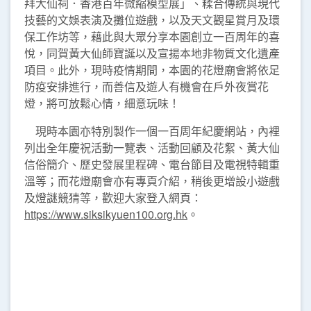
拜大仙祠．香港百年微縮模型展」、糅合傳統與現代
技藝的文娛表演及攤位遊戲，以及天文觀星賞月及環
保工作坊等，藉此與大眾分享本園創立一百周年的喜
悅，同賀黃大仙師寶誕以及宣揚本地非物質文化遺產
項目。此外，現時疫情期間，本園的花燈廟會將依足
防疫安排進行，而善信及遊人有機會在戶外夜賞花
燈，將可放鬆心情，細意玩味！
現時本園亦特別製作一個一百周年紀慶網站，內裡
列出全年慶祝活動一覽表、活動回顧及花絮、黃大仙
信俗簡介、歷史發展里程碑、電台節目及電視特輯重
溫等；而花燈廟會亦有專頁介紹，稍後更增設小遊戲
及燈謎競猜等，歡迎大家登入網頁：
https://www.siksikyuen100.org.hk
。