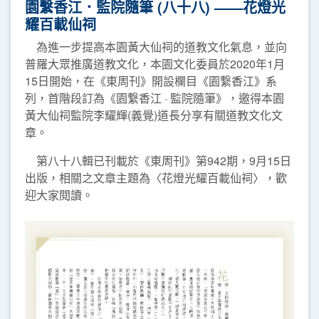
園繫香江．監院隨筆 (八十八) ——花燈光
耀百載仙祠
為進一步提高本園黃大仙祠的道教文化氣息，並向
普羅大眾推廣道教文化，本園文化委員於2020年1月
15日開始，在《東周刊》開設欄目《園繋香江》系
列，首階段訂為《園繋香江 · 監院隨筆》，邀得本園
黃大仙祠監院李耀輝(義覺)道長分享有關道教文化文
章。
第八十八輯已刊載於《東周刊》第942期，9月15日
出版，相關之文章主題為〈花燈光耀百載仙祠〉，歡
迎大家閱讀。