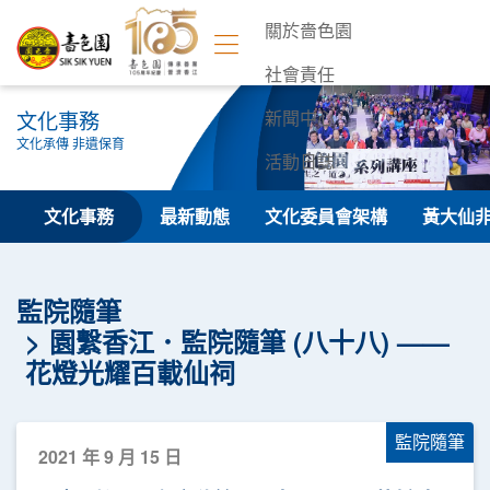
關於嗇色園
社會責任
文化事務
新聞中心
文化承傳 非遺保育
活動日誌
聯絡我們
文化事務
最新動態
文化委員會架構
黃大仙
監院隨筆
園繫香江．監院隨筆 (八十八) ——
花燈光耀百載仙祠
監院隨筆
2021 年 9 月 15 日