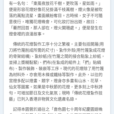
有一名句：「東風夜放花千樹。更吹落，星如雨。」
便是形容花燈好像花兒掛滿千枝萬樹，煙火像是被吹
落的萬點流星，畫面繽紛奪目。古時候，女子不可隨
意夜行，唯獨花燈晚會，可化妝打扮出遊，故曰：
「驀然回首，那人卻在，燈火闌珊處。」便是發生在
燈會裡的浪漫故事。
傳統的花燈製作工序十分之繁複，主要包括開蔑(用
刀將竹篾削成所需的尺寸)、紥作外殼(用竹篾紥成花燈
的骨架結構)、紥紗紙(在竹篾之間的接合點紮上紗紙，
並掃上漿糊黏緊)、捫布(在紮成的組件上「捫」貼絹
布)、製作裝飾、裝嵌等工序。現代的花燈除了用竹篾
為材料外，亦會用木條或鐵絲等製作。此外，以往的
宮燈多配以燈畫、題字，燈身亦多畫有山水、花草、
仙女等圖案。如果是中秋節的花燈，更多刻上中秋詩
句，可增加節日及文化氣氛；現時「傳統花燈紮作技
藝」已列入香港非物質文化遺產名錄。
記得本園曾於過往之「嗇色園七十周年紀慶園遊晚