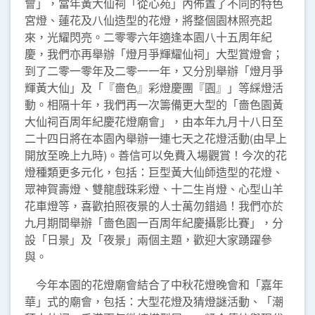
會」，當年黃大仙祠「從心苑」內佈置了不同的特色
宮燈、蓮花及八仙造型的花燈，將整個園林照亮起
來，光耀閃亮。二零零六年適逢本園八十五周年紀
慶，我們亦再舉辦「燈月爭輝耀仙祠」大型賞燈會；
到了二零一零年及二零一一年，又分別舉辦「燈月爭
輝黃大仙」及「『嗇色』彩燈慶團『園』」等綵燈活
動。相隔十年，我們再一次籌備更大型的「嗇色園黃
大仙祠百周年紀慶花燈廟會」，由本年九月十八日至
二十四日將在本園內舉辦一連七天之花燈活動(由早上
開放至晚上九時)。善信可以免費入場觀賞！今次的花
燈種類更多元化，包括：巨型黃大仙師造型的花燈、
眾神賀壽燈、雙龍戲珠彩燈、十二生肖燈、心型山羊
花車燈等，喜歡拍照夜景的人士萬勿錯過！我們亦於
九月期間舉辦「嗇色園一百周年紀慶攝影比賽」，分
設「日景」及「夜景」兩個主題，歡迎大家踴躍參
與。
今年本園的花燈廟會結合了中秋花燈晚會和「嘉年
華」式的廟會，包括：大型花燈及猜燈謎活動、「潮