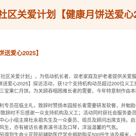
社区关爱计划【健康月饼送爱心2
送爱心2025】
道社区关爱计划」，为低动机长者、双老家庭及护老者提供关爱服务
送爱心2025】探访活动，获12个支持机构动员超过200位义
三宝果仁月饼。为关顾吞咽困难长者的需要，今年特意制作由本
利专员莅临主礼，致辞时赞扬本园按长者需要研发软餐，并勉励
StJ致辞时不忘感谢一众支持机构及义工；活动同时获社会服务
中心小组主席杜永祖先生及一众委员、组员及顾问出席支持。启
风生，亦有被访长者表演书法及口琴，洋溢温馨的气氛。
另得到生命火花院前辅助医疗学会捐助购买500份生油及福米，