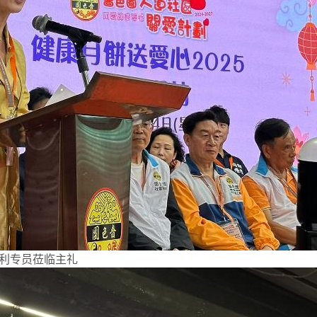
利专员莅临主礼