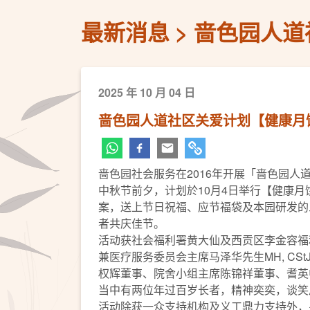
最新消息
啬色园人道
2025 年 10 月 04 日
啬色园人道社区关爱计划【健康月饼
啬色园社会服务在2016年开展「啬色园人
中秋节前夕，计划於10月4日举行【健康月饼
案，送上节日祝福、应节福袋及本园研发的
者共庆佳节。
活动获社会福利署黄大仙及西贡区李金容福
兼医疗服务委员会主席马泽华先生MH, C
权辉董事、院舍小组主席陈锦祥董事、耆英
当中有两位年过百岁长者，精神奕奕，谈笑
活动除获一众支持机构及义工鼎力支持外，