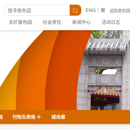
搜寻关键字
搜寻
ENG
繁
追踪啬色园
关於啬色园
社会责任
新闻中心
活动日志
格
刊物及表格
媒体廊