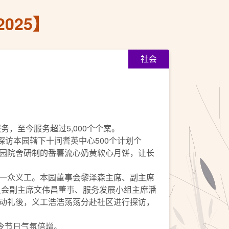
025】
社会
，至今服务超过5,000个个案。
工探访本园辖下十间耆英中心500个计划个
园院舍研制的番薯流心奶黄软心月饼，让长
一众义工。本园董事会黎泽森主席、副主席
委员会副主席文伟昌董事、服务发展小组主席潘
动礼後，义工浩浩荡荡分赴社区进行探访，
令节日气氛倍增。