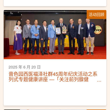
活动回顾
2025 年 6 月 20 日
啬色园西医福泽社群45周年纪庆活动之系
列式专题健康讲座 —「关注前列腺健
康」活动圆满