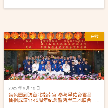
宗教
2025 年 6 月 12 日
啬色园到访台北指南宫 参与孚佑帝君吕
仙祖成道1145周年纪念暨两岸三地联合
祈福法会