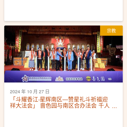
宗教
2024 年 10 月 27 日
「斗耀香江‧星辉南区—赞星礼斗祈福迎
祥大法会」 啬色园与南区合办法会 千人
参与为港祈福