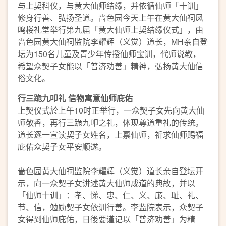
与上契科仪，与黄大仙师结缘，并依循仙师「十训」
修身行善、弘扬圣道。啬色园今天上午在黄大仙祠凤
鸣楼礼堂举行第九届「黄大仙师上契结缘仪式」，由
啬色园黄大仙祠监院李耀辉（义觉）道长，MH亲自登
坛为150名儿童及青少年传授仙师宝训，代师说教，
希望众契子女能以「普济劝善」精神，弘扬黄大仙信
俗文化。
行三跪九叩礼
信物寓意仙师庇佑
上契仪式於上午10时正举行，一众契子女先向黄大仙
师敬香，再行三跪九叩之礼，体现尊道重礼的传统。
道长逐一宣读契子女姓名，上禀仙师，祈求仙师赐福
庇佑众契子女平安顺遂。
啬色园黄大仙祠监院李耀辉（义觉）道长亲自登坛开
示，向一众契子女讲述黄大仙师成道的典故，并以
「仙师十训」：孝、悌、忠、仁、义、廉、耻、礼、
节、信，勉励契子女依训行善。李监院表示，众契子
女得到仙师庇佑，日後要谨记以「普济劝善」为精