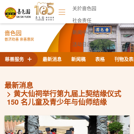
关於啬色园
社会责任
啬色园
新闻中心
普济劝善 崇善惠民
活动日志
联络我们
慈善服务
最新消息
新闻稿
表格
刊物及表
最新消息
黄大仙祠举行第九届上契结缘仪式
150 名儿童及青少年与仙师结缘