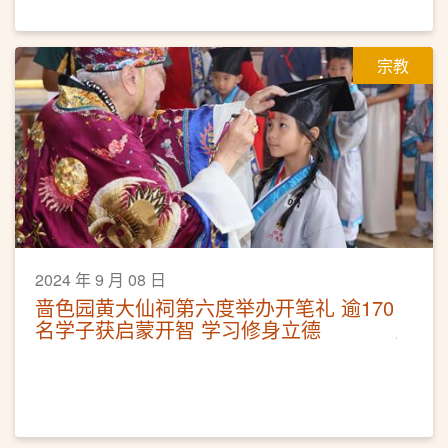
宗教
2024 年 9 月 08 日
啬色园黄大仙祠第六度举办开笔礼 逾170
名学子获启蒙开智 学习修身立德