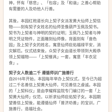
神，怀有「慈悲」、「包容」及「和谐」之善心帮助
有需要的人及劝他人行善。
其後，本园红袍道长向上契子女派发黄大仙师上契信
物——刻有契子女姓名的仙师圣像葫芦玉佩及契书。
契书为上契者与神明的契约证明；玉佩乃上契者与神
明之凭证物件，正面雕刻仙师像，背面刻有「啬色
园」及上契子女的姓名，寓意仙师庇佑福禄平安，消
灾解厄。仪式结束後，众契子女由道长带领到大殿恭
领上契福物——「上契餐具」一套，寓意「丰衣足
食」。
契子女
人数
逾二千
遵循
师
训
广施善行
自2016年开始，本园每年举办上契仪式，至今已为超
过二千名善信上契黄大仙师，可见善信之虔诚。本园
的「上契科仪」是由李耀辉监院专门编订的一套「上
契黄大仙师」仪范，以祈求仙师庇佑契子女。本园期
望善信上契後，能遵循仙师「普济劝善」的宝训，广
施善行，造福社会。