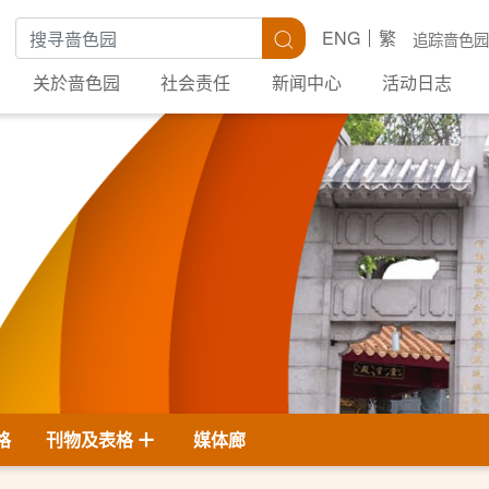
搜寻关键字
搜寻
ENG
繁
追踪啬色园
关於啬色园
社会责任
新闻中心
活动日志
格
刊物及表格
媒体廊