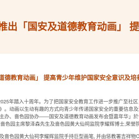
推出「国安及道德教育动画」 
道德教育动画」 提高青少年维护国家安全意识及培
025年踏入十周年。为了把国家安全教育工作进一步推广至社
》。动画以生动有趣的方式向青少年传递国家安全的重要信息及
主办、啬色园协办——国安及道德教育动画发布会暨嘉年华」於
、啬色园主席黎泽森先生及啬色园黄大仙祠监院李耀辉博士,荣誉院士(
大仙祠李耀辉监院手持巨型画笔, 并由惩教署吉祥物Captain 