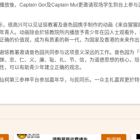
，Captain Gor及Captain Mui更邀请现场学生到台
示，很高兴可以见证惩教署及啬色园携手制作的动画《来自猩猩
年青人。动画除会於惩教院所内播放予青少年在囚人士观看外，
正确的价值观，成为有质素的新一代，为国家及香港的未来作出
惩教署邀请啬色园共同参与这项意义深远的工作。啬色园为「
悌、忠、仁、义、廉、耻、礼、节、信，为道德思想的核心，培
性，可以有助青少年建立正确的观念。
祠第三参神平台参加嘉年华，与民同乐。一众主礼嘉宾更於特
稿
新闻稿