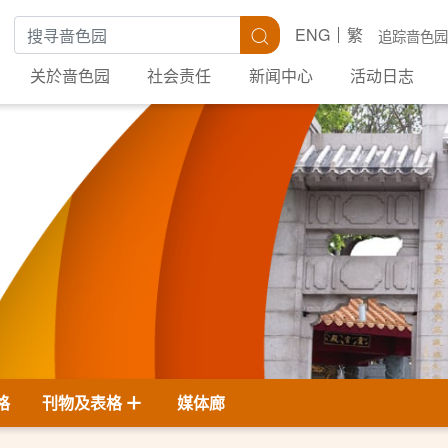
搜寻关键字
搜寻
ENG
繁
追踪啬色园
关於啬色园
社会责任
新闻中心
活动日志
格
刊物及表格
媒体廊