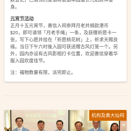
身。
元宵节活动
正月十五元宵节，善信入祠参拜月老并捐款港币
$20，即可请领「月老手绳」一条，及获赠祈愿卡一
张，写下心愿并挂在「祈愿桃花树」上，祈求天赐良
缘。当日下午六时後入园可获送赠古风灯笼一个。另
外，园内亦设有古风影相打卡位置，欢迎善信穿着华
服入园欢度佳节。
注：福物数量有限，派完即止。
机构及黄大仙祠