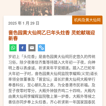
机构及黄大仙祠
2025 年 1 月 29 日
啬色园黄大仙祠乙巳年头炷香 灵蛇献瑞迎
新春
岁初上「头炷香」是啬色园黄大仙祠历史悠久的传统
习俗，除夕夜善信齐集等待踏入大年初一子夜，向神
明上香以表虔诚，祈求来年平安顺遂。踏入乙巳蛇年
大年初一子时，啬色园黄大仙祠监院李耀辉(义觉)道长
率领全体董事及「普宜坛」道长於黄大仙祠大殿举行
奉香科仪，至心朝礼及上表，为全香港市民祈福。及
至子夜零时零分，大殿外钟鼓齐鸣二十四响，大殿内
由黄大仙祠李耀辉监院敬上第一炉香，大殿外等候之
善信亦同步奉上头炷香，齐心祈求新一年国家国泰民