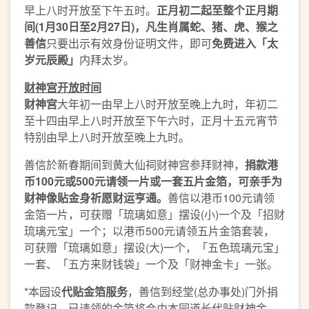
早上八时开放至下午五时。
正月初二起至整个正月期
间
(1
月
30
日至
2
月
27
日
)
，凡生肖属蛇、猪、虎、猴之
善信
只要出示有效身份证明文件，即可
免费进入「太
岁元辰殿」
内拜太岁。
财神宫开放时间
财神宫
大年初一由早上八时开放至晚上九时，年初二
至十四由早上八时开放至下午六时，正月十五元宵节
特别由早上八时开放至晚上九时。
善信於新春期间到黄大仙祠财神宫参拜财神，
捐款港
币
100
元或
500
元
请领一片或一套五片金箔
，
可
亲手为
财神
像
贴金身祈愿财运亨通。
善信以港币100元请领
金箔一片，可获赠「琉璃如意」摆设(小)一个及「招财
琉璃元宝」一个；以港币500元请领五片金箔套装，
可获赠「琉璃如意」摆设(大)一个，「五色琉璃元宝」
一套、「五方来财钱袋」一个及「财神金卡」一张。
*本园设
代贴金箔服务
，善信到经堂(总办事处)门外捐
款登记，已请领的金箔将会由本园道长代贴财神金