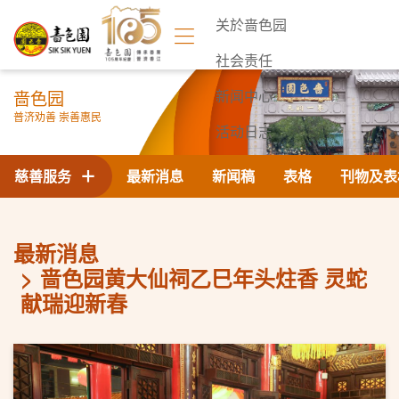
关於啬色园
社会责任
啬色园
新闻中心
普济劝善 崇善惠民
活动日志
联络我们
慈善服务
最新消息
新闻稿
表格
刊物及表
最新消息
啬色园黄大仙祠乙巳年头炷香 灵蛇
献瑞迎新春