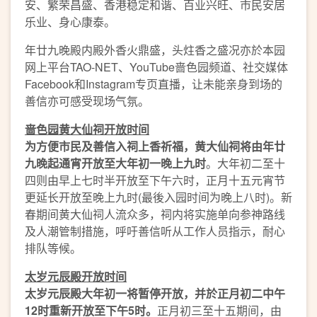
安、繁荣昌盛、香港稳定和谐、百业兴旺、市民安居
乐业、身心康泰。
年廿九晚殿内殿外香火鼎盛，头炷香之盛况亦於本园
网上平台TAO-NET、YouTube啬色园频道、社交媒体
Facebook和Instagram专页直播，让未能亲身到场的
善信亦可感受现场气氛。
啬色园黄大仙祠开放时间
为方便市民及善信入祠上香祈福，黄大仙祠将由年廿
九晚起通宵开放至大年初一晚上九时
。大年初二至十
四则由早上七时半开放至下午六时，正月十五元宵节
更延长开放至晚上九时(最後入园时间为晚上八时)。新
春期间黄大仙祠人流众多，祠内将实施单向参神路线
及人潮管制措施，呼吁善信听从工作人员指示，耐心
排队等候。
太岁元辰殿开放时间
太岁元辰殿大年初一将暂停开放，并於正月初二中午
12
时重新
开放至下午
5
时。
正月初三至十五期间，由