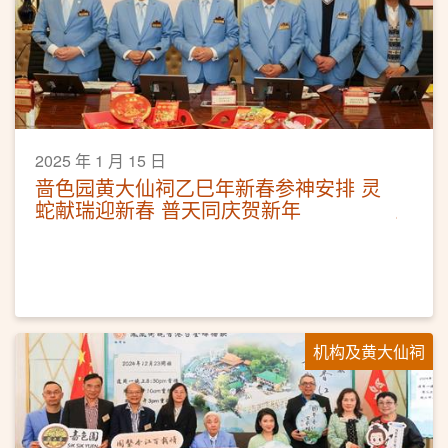
2025 年 1 月 15 日
啬色园黄大仙祠乙巳年新春参神安排 灵
蛇献瑞迎新春 普天同庆贺新年
机构及黄大仙祠