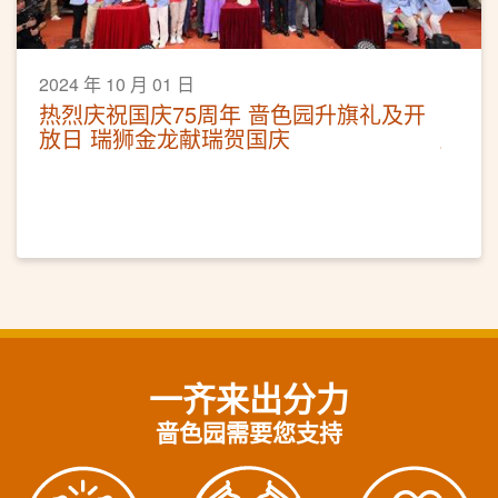
2024 年 10 月 01 日
热烈庆祝国庆75周年 啬色园升旗礼及开
放日 瑞狮金龙献瑞贺国庆
一齐来出分力
啬色园需要您支持