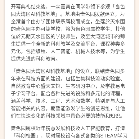
开幕典礼结束後，一众嘉宾在同学带领下参观「啬色
园大湾区AI科教基地」。基地由啬色园拨款建立，为
全港首个由办学团体联系属校而成立，坐落於天水围
的啬色园主办可铭学校，将为啬色园属校学生、其他
位於元朗天水围区的学校师生，及至大湾区城市的师
生提供一个全新的科创教学及交流平台，课程种类多
元化，包括编程、人工智能、机械人技术等，为学生
提供先进的科创教育。
「啬色园大湾区AI科教基地」的设立，联结啬色园多
年来在科技方面的建设，包括生物科技流动实验室、
自然教育中心暨天文馆、生态研习中心，及学教易电
子学习平台，配合各种先进的设施和多元化的课程，
涵盖科学、技术、工程、艺术和数学，特别是与人工
智能相关的内容，期望能激发学生的创意思维，让他
们在快速变化的科技领域中具备必要的技能和知识。
啬色园属校近年锐意发展科技及人工智能教育，打造
「科创校园」，现时属校设有各式各类的STEAM学习