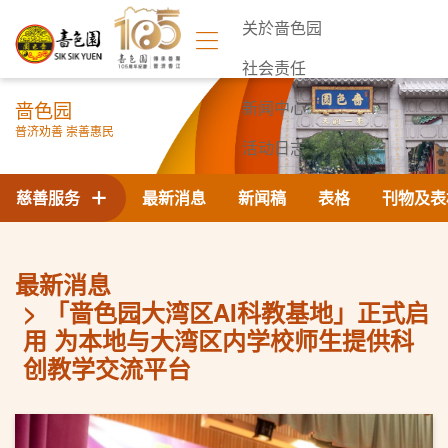
关於啬色园
社会责任
啬色园
新闻中心
普济劝善 崇善惠民
活动日志
联络我们
慈善服务
最新消息
新闻稿
表格
刊物及表
最新消息
「啬色园大湾区AI科教基地」正式启
用 为本地与大湾区内学校师生提供科
创教学交流平台