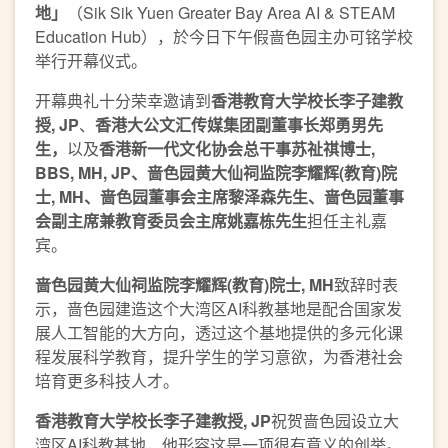
地
」
（Sik Sik Yuen Greater Bay Area AI & STEAM
Education Hub），於今日下午假啬色园主办可铭学校
举行开幕仪式。
开幕典礼十分荣幸邀请到
香港教育大学校长李子建教
授
, JP
、
香港大公文汇传媒集团副董事长郑勇男先
生
，
以及
香港新一代文化协会总干事苏祉祺博士
,
BBS, MH, JP
、啬色园黄大仙祠监院李耀辉
(
教育
)
院
士
, MH
、啬色园董事会主席黎泽森先生
、
啬色园董事
会副主席
兼
教育委员会主席姚嘉栋先生
担任主礼嘉
宾。
啬色园黄大仙祠监院李耀辉
(
教育
)
院士
, MH
致辞时表
示，啬色园建造这个大湾区AI科教基地是配合国家发
展人工智能的大方向，透过这个基地提供的多元化课
程发展科学教育，提升学生的学习意欲，为香港社会
培育更多科技人才。
香港教育大学校长李子建教授
, JP
祝贺啬色园设立大
湾区AI科教基地，他形容这是一项很有意义的创举。