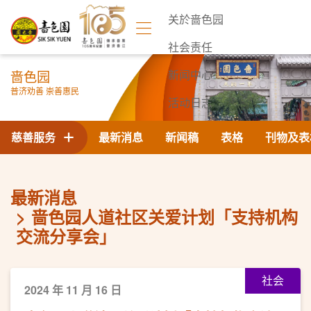
关於啬色园
社会责任
啬色园
新闻中心
普济劝善 崇善惠民
活动日志
联络我们
慈善服务
最新消息
新闻稿
表格
刊物及表
最新消息
啬色园人道社区关爱计划「支持机构
交流分享会」
社会
2024 年 11 月 16 日