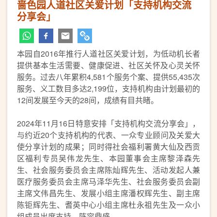
啬色园人道社区关爱计划「支持机构交流
分享会」
本园自2016年推行人道社区关爱计划，为低动机长者
提供基本生活需要、健康促进、社区关怀及心灵关怀
服务。过去八年累积4,581个服务个案、提供55,435次
服务、义工数目多达2,199位，支持机构由计划最初的
12间发展至今天的28间，成绩有目共睹。
2024年11月16日特意安排「支持机构交流分享会」，
与约近20个支持机构的代表、一众专业顾问及关爱大
使分享计划的成果；同时得社会福利署黄大仙及西贡
区福利专员吴伟龙先生、本园董事会主席黎泽森先
生、社会服务委员会主席陈灿辉先生、活动发起人兼
医疗服务委员会主席马泽华先生、社会服务委员会副
主席文伟昌先生、发展小组主席潘权辉先生、副主席
陈钜辉先生、耆英中心小组主席杜永祖先生及一众小
组成员出席支持，阵容鼎盛。