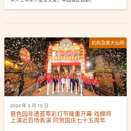
机构及黄大仙祠
2024 年 9 月 15 日
啬色园非遗荟萃彩灯节隆重开幕 戏棚将
上演近百场表演 同贺国庆七十五周年