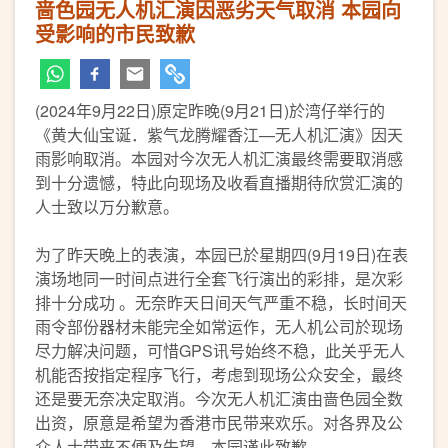
啬色园无人机汇演因恶劣天气取消 本园向
受影响的市民致歉
(2024年9月22日)原定昨晚(9月21日)於湾仔举行的
《黄大仙宝诞．紫气龙腾耀香江—无人机汇演》因天
雨影响取消。本园对今次无人机汇演最终需要取消感
到十分遗憾，特此向现场及收看直播期待欣赏汇演的
人士致以万分歉意。
为了昨天晚上的表演，本园已於星期四(9月19日)在表
演场地同一时间点进行全套飞行演出的彩排，是次彩
排十分成功 。无奈昨天日间天气严重不稳，长时间天
雨令部份器材未能完全如常运作，无人机公司於现场
尽力解决问题，可惜GPS讯号始终不稳，此关乎无人
机能否按指定程序飞行，考虑到现场公众安全，最终
还是要无奈决定取消。今次无人机汇演由啬色园全数
出资，原意是希望为香港市民带来欢乐。对各界及公
众人士带来不便及失望，本园谨此致歉。