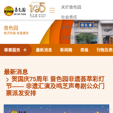
关於啬色园
社会责任
啬色园
新闻中心
普济劝善 崇善惠民
活动日志
联络我们
慈善服务
最新消息
新闻稿
表格
刊物及表
最新消息
贺国庆75周年 啬色园非遗荟萃彩灯
节—— 非遗汇演及鸣芝声粤剧公众门
票派发安排