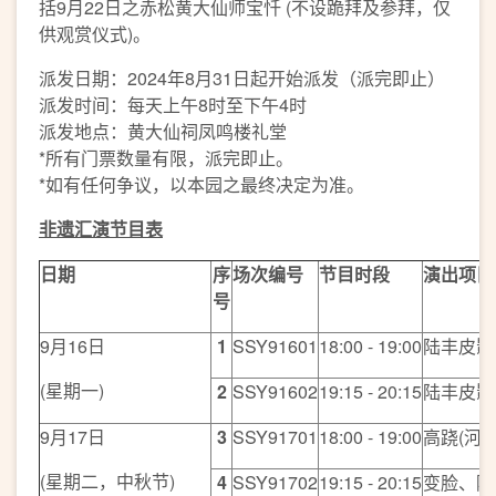
括9月22日之赤松黄大仙师宝忏 (不设跪拜及参拜，仅
供观赏仪式)。
派发日期：2024年8月31日起开始派发（派完即止）
派发时间：每天上午8时至下午4时
派发地点：黄大仙祠凤鸣楼礼堂
*所有门票数量有限，派完即止。
*如有任何争议，以本园之最终决定为准。
非遗汇演
节目表
日期
序
场次编号
节目时段
演出项目
号
9月16日
1
SSY91601
18:00 - 19:00
陆丰皮影戏
(星期一)
2
SSY91602
19:15 - 20:15
陆丰皮影
9月17日
3
SSY91701
18:00 - 19:00
高跷(河北
(星期二，中秋节)
4
SSY91702
19:15 - 20:15
变脸、陆