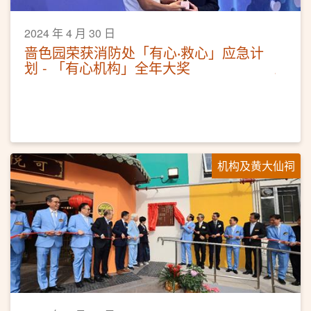
2024 年 4 月 30 日
啬色园荣获消防处「有心‧救心」应急计
划 - 「有心机构」全年大奖
机构及黄大仙祠