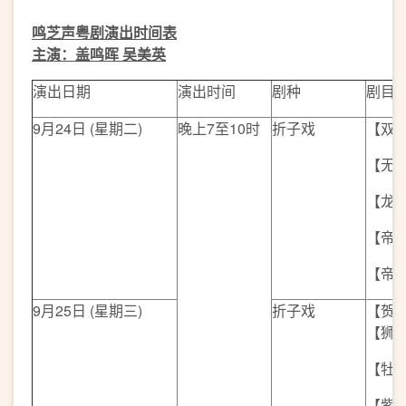
鸣芝声
粤
剧
演出时间表
主演：盖鸣晖
吴美英
演出日期
演出时间
剧种
剧目
9月24日 (星期二)
晚上7至10时
折子戏
【双
【无
【龙
【帝
【帝女
9月25日 (星期三)
折子戏
【贺
【狮
【牡
【紫