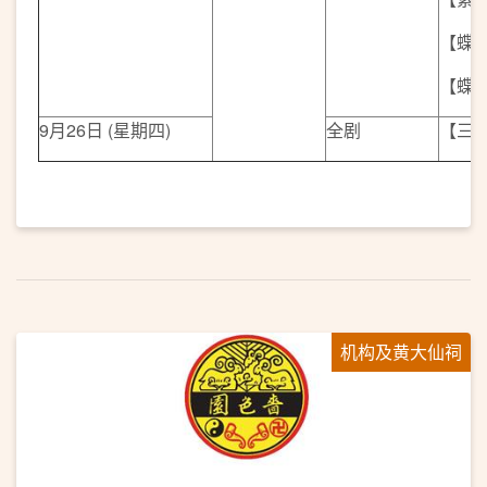
【蝶
【蝶
9月26日 (星期四)
全剧
【三
机构及黄大仙祠