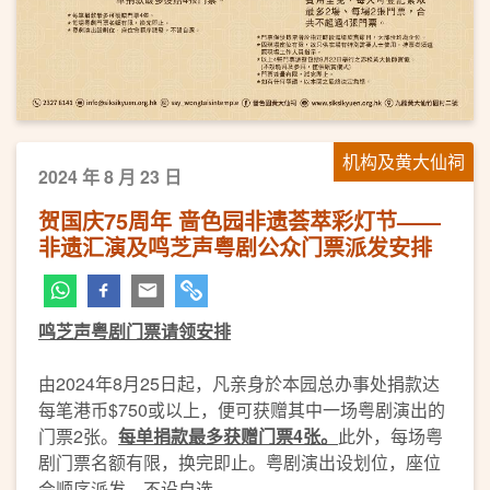
机构及黄大仙祠
2024 年 8 月 23 日
贺国庆75周年 啬色园非遗荟萃彩灯节——
非遗汇演及鸣芝声粤剧公众门票派发安排
鸣芝声粤
剧门票请领安排
由2024年8月25日起，凡亲身於本园总办事处捐款达
每笔港币$750或以上，便可获赠其中一场粤剧演出的
门票2张。
每单捐款最多获赠门票
4
张。
此外，每场粤
剧门票名额有限，换完即止。粤剧演出设划位，座位
会顺序派发，不设自选。