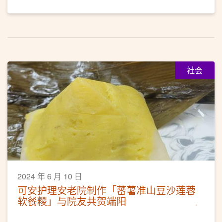
社会
2024 年 6 月 10 日
可安护理安老院制作「蕃薯准山豆沙莲蓉
软餐糉」与院友共贺端阳