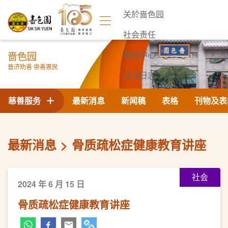
关於啬色园
社会责任
啬色园
新闻中心
普济劝善 崇善惠民
活动日志
联络我们
慈善服务
最新消息
新闻稿
表格
刊物及表
最新消息
骨质疏松症健康教育讲座
社会
2024 年 6 月 15 日
骨质疏松症健康教育讲座