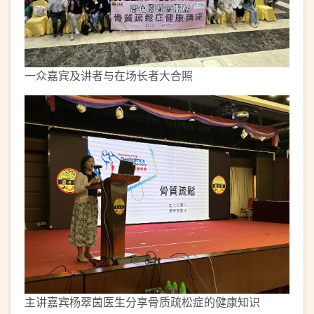
一众嘉宾及讲者与在场长者大合照
主讲嘉宾杨翠茵医生分享骨质疏松症的健康知识