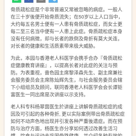
骨质疏松症是个非常普遍又常被忽略的病症。一般人
在三十岁後便开始骨质流失；在50岁以上人口当中，
大约每五名男士便有一人患有骨质疏松症，而女士更
每二至三名当中便有一人患上此症。骨质疏松症本身
没有任何病徵，却与长者的跌倒及骨折有莫大关连，
对长者的健康和生活质素带来极大威胁。
为此，本园与香港老人科医学会携手合办『骨质疏松
症健康教育讲座』，以提高长者对此症的关注与预
防。为表重视，啬色园主席黎泽森先生、副主席兼社
会服务委员会主席陈灿辉先生，与社会服务委员会辖
下小组组员及顾问，联同香港老人科医学会会长谭钜
富医生一同出席是次讲座以示支持。
老人科专科杨翠茵医生於讲座上讲解骨质疏松症的成
因及可引起的各种骨折, 更以实际案例带出骨质疏松症
如何不动声色地出现并引发各种严重後遗症。而在预
防与治疗方面，杨医生亦分享如何透过改善生活习
惯、饮食与运动去巩固骨路健康，并介绍各种有效的