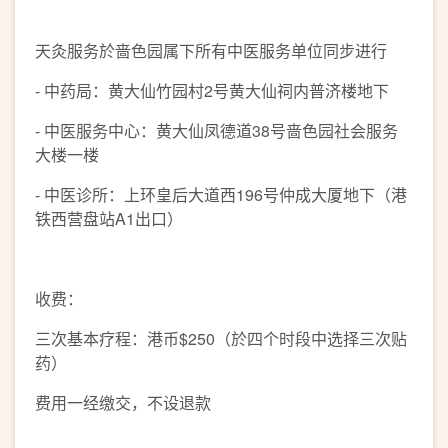
天灸服务於啬色园属下所有中医服务单位同步进行
- 中药局：黄大仙竹园村2号黄大仙祠内普济楼地下
- 中医服务中心：黄大仙凤德道38号啬色园社会服务
大楼一楼
- 中医诊所：上环皇后大道西196号仲成大厦地下（港
铁西营盘站A1出口）
收费：
三次基本疗程：港币$250（於四个时段中选择三次贴
药）
费用一经缴交，不设退款