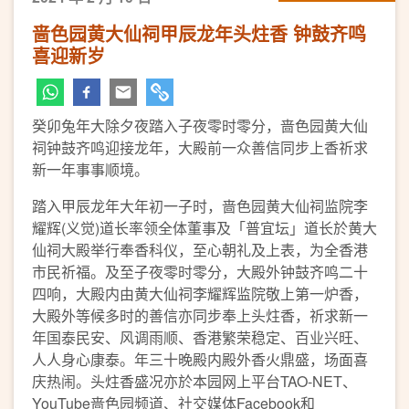
啬色园黄大仙祠甲辰龙年头炷香 钟鼓齐鸣
喜迎新岁
癸卯兔年大除夕夜踏入子夜零时零分，啬色园黄大仙
祠钟鼓齐鸣迎接龙年，大殿前一众善信同步上香祈求
新一年事事顺境。
踏入甲辰龙年大年初一子时，啬色园黄大仙祠监院李
耀辉(义觉)道长率领全体董事及「普宜坛」道长於黄大
仙祠大殿举行奉香科仪，至心朝礼及上表，为全香港
市民祈福。及至子夜零时零分，大殿外钟鼓齐鸣二十
四响，大殿内由黄大仙祠李耀辉监院敬上第一炉香，
大殿外等候多时的善信亦同步奉上头炷香，祈求新一
年国泰民安、风调雨顺、香港繁荣稳定、百业兴旺、
人人身心康泰。年三十晚殿内殿外香火鼎盛，场面喜
庆热闹。头炷香盛况亦於本园网上平台TAO-NET、
YouTube啬色园频道、社交媒体Facebook和