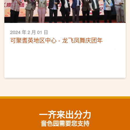
2024 年 2 月 01 日
可聚耆英地区中心 - 龙飞凤舞庆团年
一齐来出分力
啬色园需要您支持