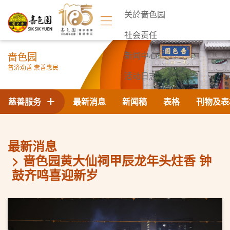
关於啬色园
社会责任
啬色园
新闻中心
普济劝善 崇善惠民
活动日志
联络我们
慈善服务
最新消息
新闻稿
表格
刊物及表
最新消息
啬色园黄大仙祠甲辰龙年头炷香 钟
鼓齐鸣喜迎新岁