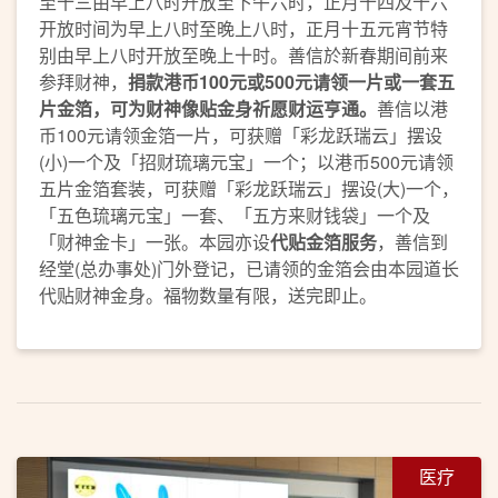
至十三由早上八时开放至下午六时，正月十四及十六
开放时间为早上八时至晚上八时，正月十五元宵节特
别由早上八时开放至晚上十时。善信於新春期间前来
参拜财神，
捐款港币
100
元或
500
元
请领一片或一套五
片金箔
，可为财神
像
贴金身祈愿财运亨通。
善信以港
币100元请领金箔一片，可获赠「彩龙跃瑞云」摆设
(小)一个及「招财琉璃元宝」一个；以港币500元请领
五片金箔套装，可获赠「彩龙跃瑞云」摆设(大)一个，
「五色琉璃元宝」一套、「五方来财钱袋」一个及
「财神金卡」一张。本园亦设
代贴金箔服务
，善信到
经堂(总办事处)门外登记，已请领的金箔会由本园道长
代贴财神金身。福物数量有限，送完即止。
医疗