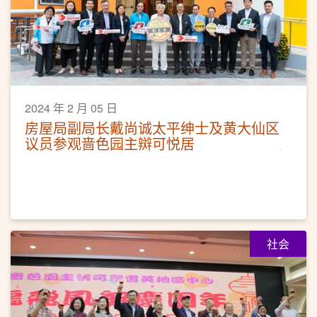
2024 年 2 月 05 日
房屋局副局长戴尚诚太平绅士及黄大仙区
议员参观啬色园主辬可悦居
社会