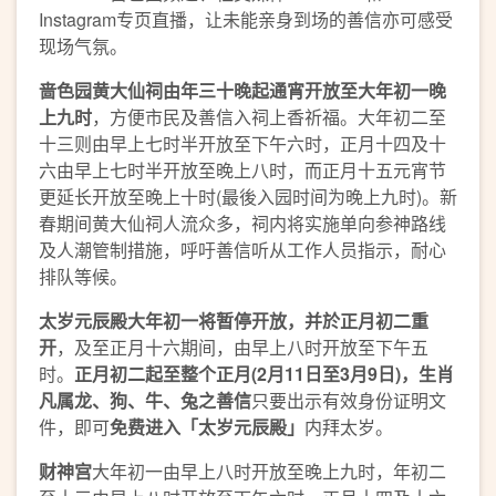
Instagram专页直播，让未能亲身到场的善信亦可感受
现场气氛。
啬色园黄大仙祠由年三十晚起通宵开放至大年初一晚
上九时
，方便市民及善信入祠上香祈福。大年初二至
十三则由早上七时半开放至下午六时，正月十四及十
六由早上七时半开放至晚上八时，而正月十五元宵节
更延长开放至晚上十时(最後入园时间为晚上九时)。新
春期间黄大仙祠人流众多，祠内将实施单向参神路线
及人潮管制措施，呼吁善信听从工作人员指示，耐心
排队等候。
太岁元辰殿大年初一将暂停开放，并於正月初二重
开
，及至正月十六期间，由早上八时开放至下午五
时。
正月初二起至整个正月
(2
月
11
日至
3
月
9
日
)
，生肖
凡属龙、狗、牛、兔之善信
只要出示有效身份证明文
件，即可
免费进入「太岁元辰殿」
内拜太岁。
财神宫
大年初一由早上八时开放至晚上九时，年初二