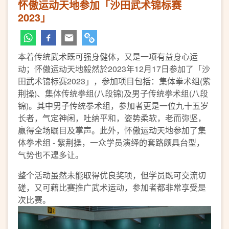
怀傲运动天地参加「沙田武术锦标赛
2023」
本着传统武术既可强身健体，又是一项有益身心运
动；怀傲运动天地毅然於2023年12月17日参加了「沙
田武术锦标赛2023」，参加项目包括：集体拳术组(紫
荆操)、集体传统拳组(八段锦)及男子传统拳术组(八段
锦)。其中男子传统拳术组，参加者更是一位九十五岁
长者，气定神闲，吐纳平和，姿势柔软，老而弥坚，
赢得全场瞩目及掌声。此外，怀傲运动天地参加了集
体拳术组 - 紫荆操，一众学员演绎的套路颇具台型，
气势也不遑多让。
整个活动虽然未能取得优良奖项，但学员既可交流切
磋，又可藉比赛推广武术运动，参加者都非常享受是
次比赛。