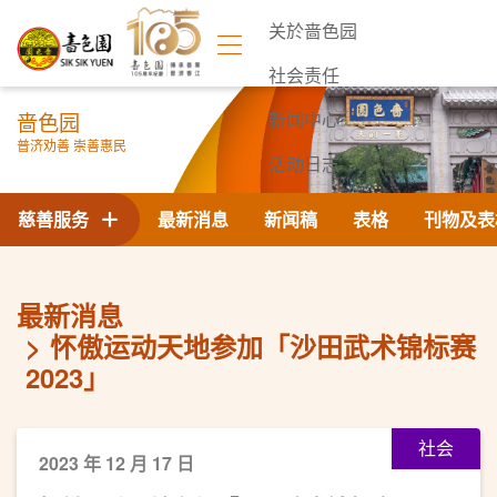
关於啬色园
社会责任
啬色园
新闻中心
普济劝善 崇善惠民
活动日志
联络我们
慈善服务
最新消息
新闻稿
表格
刊物及表
最新消息
怀傲运动天地参加「沙田武术锦标赛
2023」
社会
2023 年 12 月 17 日