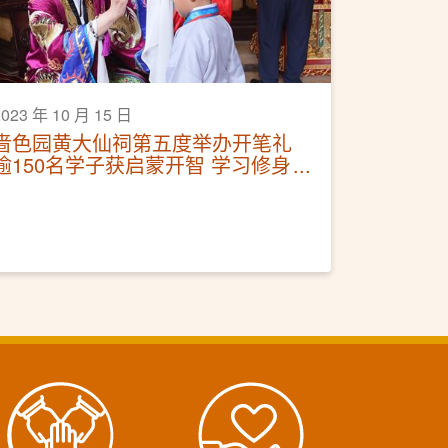
2023 年 10 月 15 日
啬色园黄大仙祠第五度举办开笔礼
逾150名学子获启蒙开智 学习修身
立德