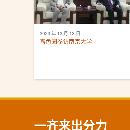
2023 年 12 月 13 日
啬色园参访南京大学
一齐来出分力