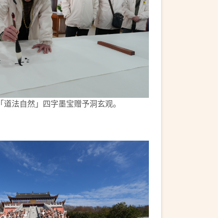
「道法自然」四字墨宝赠予洞玄观。