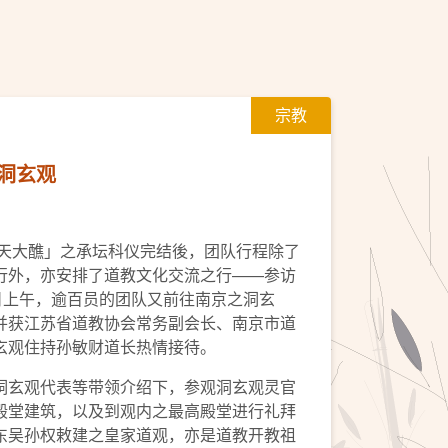
宗教
洞玄观
罗天大醮」之承坛科仪完结後，团队行程除了
行外，亦安排了道教文化交流之行——参访
日上午，逾百员的团队又前往南京之洞玄
并获江苏省道教协会常务副会长、南京市道
玄观住持孙敏财道长热情接待。
洞玄观代表等带领介绍下，参观洞玄观灵官
殿堂建筑，以及到观内之最高殿堂进行礼拜
东吴孙权敕建之皇家道观，亦是道教开教祖