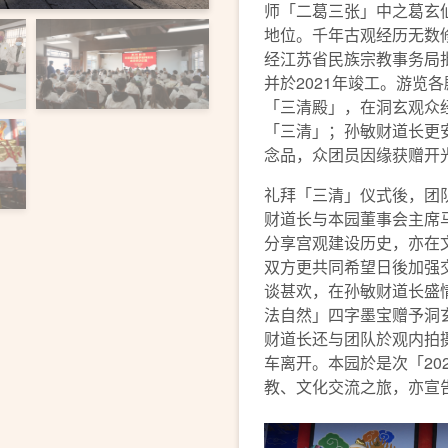
师「二葛三张」中之葛玄
地位。千年古观经历无数修
经江苏省民族宗教事务局
并於2021年竣工。游览
「三清殿」，在洞玄观众
「三清」；孙敏财道长更
念品，众团员因缘获赠开
礼拜「三清」仪式後，团
财道长与本园董事会主席
分享宫观建设历史，亦在
双方更共同希望日後加强
谈甚欢，在孙敏财道长盛
法自然」四字墨宝赠予洞
财道长还与团队於观内拍
车离开。本园於是次「20
教、文化交流之旅，亦宣