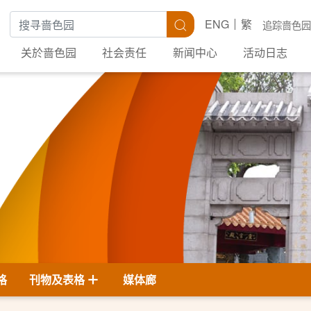
搜寻关键字
搜寻
ENG
繁
追踪啬色园
关於啬色园
社会责任
新闻中心
活动日志
格
刊物及表格
媒体廊