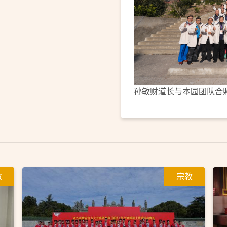
孙敏财道长与本园团队合
教
宗教