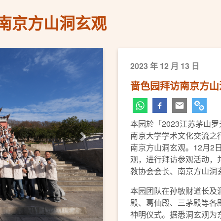
南京方山洞玄观
2023 年 12 月 13 日
啬色园拜访南京方山
本园於「2023江苏茅山
南京大学学术文化交流之
下一页
南京方山洞玄观。12月2
观，进行拜访参观活动，
教协会会长、南京方山洞
本园团队在孙敏财道长及
殿、葛仙殿、三茅殿等各
神明仪式。据悉洞玄观为