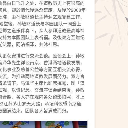
仙翁白日飞升之处，在道教历史上有很高的
葺，却於清代後逐渐荒废，及後於2008年
批准，由孙敏财道长主持洞玄观复建工作，
各殿堂後，孙敏财道长与本园团队一同登上
经师之道乐伴奏下，众人参拜道教最高尊神
安排为本园团队上表祈福。及後双方互赠纪
光法器，同沾福泽，共沐神恩。
队更获安排进行交流会谈。座谈会上，孙敏
马泽华先生详谈南京、香港两地道教发展，
文化事业及慈善公益等方面互相交流心得，
交流，为推动两地道教发展而努力。双方言
情邀请下，马泽华主席也即席挥毫，题「道
玄观，以资纪念。交流座谈会结束後，孙敏
摄合照，各人亦在观内各处留影拍照，才上
23江苏茅山罗天大醮」承坛科仪暨南京道
告圆满结束，团队各人皆满载而归。