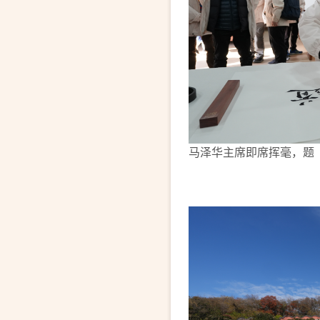
马泽华主席即席挥毫，题