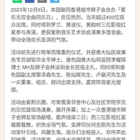
2023年12月6日，本园联同香港城巿狮子会合办「耆
乐无穷金曲同乐日」，反应热烈，当天超过400位观
众出席，同时得到罗兰、黄淑仪、黄韵材三位影视红
星参与表演，更获紫荆音乐艺术协会演奏多首金曲，
带动全场欢乐澎湃的气氛。
活动前先进行简单而隆重的仪式，并获黄大仙民政事
务专员胡钜华太平绅士、啬色园黄大仙祠监院李耀辉
博士 MH及狮子会林泳钏会长莅临主礼，同时得到啬
色园副主席黎泽森先生、陈灿辉先生、卢燊河先生及
一众董事、组员、顾问出席支持，嘉宾阵容星光熠
熠。
活动由紫荆乐圑、可荣耆英邻舍中心及社区学院学员
的忘忧鼓现场演奏，展开序幕；加上一众香港城巿狮
子会狮友现场献唱，歌声绕梁三日；而三位影视红星
载歌载舞，炽热全场气氛。金牌司仪何志刚先生为活
动穿针引线，风趣生鬼。观众们全程投入，欢呼声此
起彼落。活动尾声，全场大合唱环节，带动全场气氛