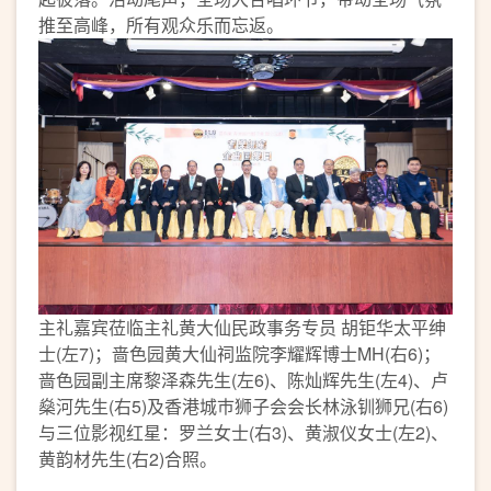
推至高峰，所有观众乐而忘返。
主礼嘉宾莅临主礼黄大仙民政事务专员 胡钜华太平绅
士(左7)；啬色园黄大仙祠监院李耀辉博士MH(右6)；
啬色园副主席黎泽森先生(左6)、陈灿辉先生(左4)、卢
燊河先生(右5)及香港城巿狮子会会长林泳钏狮兄(右6)
与三位影视红星：罗兰女士(右3)、黄淑仪女士(左2)、
黄韵材先生(右2)合照。