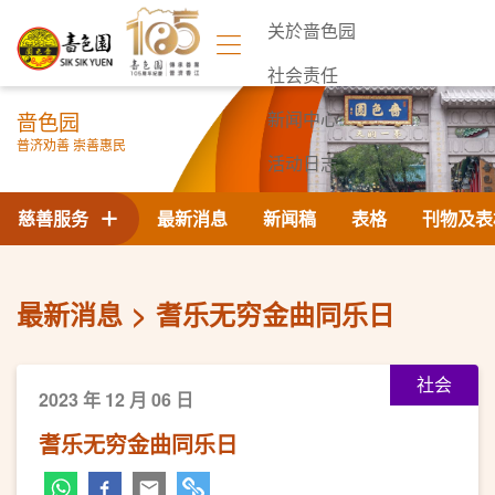
关於啬色园
社会责任
啬色园
新闻中心
普济劝善 崇善惠民
活动日志
联络我们
慈善服务
最新消息
新闻稿
表格
刊物及表
最新消息
耆乐无穷金曲同乐日
社会
2023 年 12 月 06 日
耆乐无穷金曲同乐日