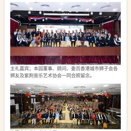
主礼嘉宾；本园董事、顾问、委员香港城巿狮子会各
狮友及紫荆音乐艺术协会一同合照留念。