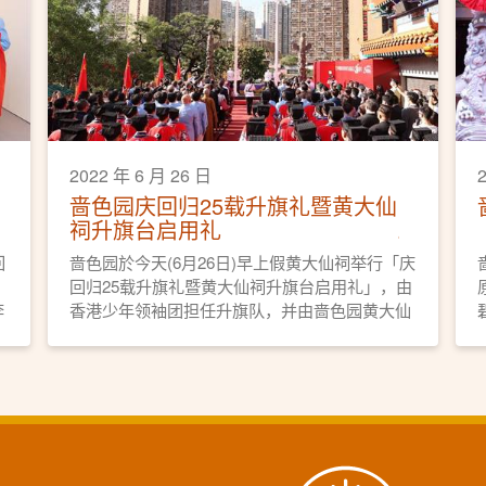
2022 年 6 月 26 日
啬色园庆回归25载升旗礼暨黄大仙
祠升旗台启用礼
回
啬色园於今天(6月26日)早上假黄大仙祠举行「庆
回归25载升旗礼暨黄大仙祠升旗台启用礼」，由
李
香港少年领袖团担任升旗队，并由啬色园黄大仙
剪
祠监院李耀辉（义觉）道长带领全体董事及会员
经生近百人步操，阵容盛大。