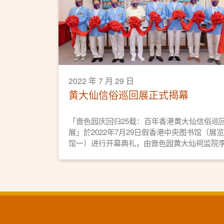
2022 年 7 月 29 日
黄大仙信俗巡回展正式揭幕
「啬色园庆回归25载：百年香港黄大仙信俗巡
展」於2022年7月29日假香港中央图书馆（展览
馆一）进行开幕典礼，由啬色园黄大仙祠监院
耀辉(义觉)道长, MH带领一众董事会成员亲临
彩，正式为巡回展揭开序幕。