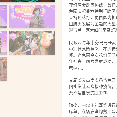
花灯庙会反应热烈，故特
色园庆祝香港特别行政区
置特色花灯，更由园内扩
国航天发展为主题的大型
迎市民一家大细前来赏灯
民政及青年事务局局长麦美
中别具象徵意义，不少诗
怀。啬色园今次花灯园游
年神舟十四号发射成功，
成就。」
麦局长又高度表扬啬色园
内礼堂让公众接种疫苗，
条不紊推展抗疫工作。
随後，一众主礼嘉宾进行
序幕。在场嘉宾均戴上是