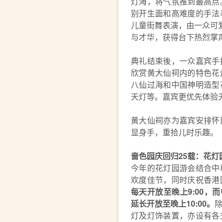
灯海，将气氛推到最高点
别开生面和高难度的手法
儿童街舞表演，由一众可爱
与才华，获得台下热烈掌
典礼结束後，一众嘉宾手
欣赏黄大仙祠内的特色花
八仙过海和中国神明造型
天灯等。嘉宾更优先体验
黄大仙祠亦为嘉宾安排怀
显身手，重拾儿时乐趣。
啬色园庆回归25载：花灯园游会
今年的花灯园游会结合中
欢度佳节，同时庆祝香港
每天开放至晚上9:00，
延长开放至晚上10:00。
灯及灯饰装置，亦设有各