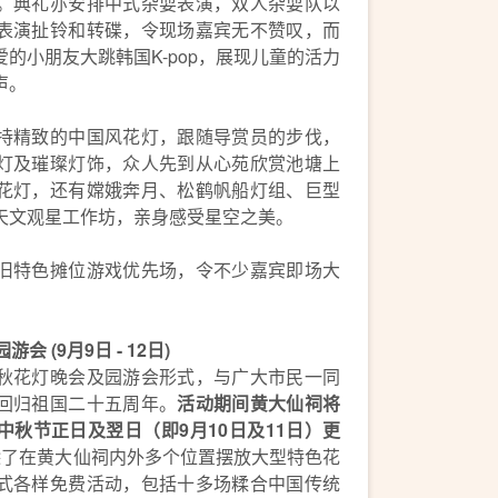
。典礼亦安排中式杂耍表演，双人杂耍队以
表演扯铃和转碟，令现场嘉宾无不赞叹，而
的小朋友大跳韩国K-pop，展现儿童的活力
声。
持精致的中国风花灯，跟随导赏员的步伐，
灯及璀璨灯饰，众人先到从心苑欣赏池塘上
花灯，还有嫦娥奔月、松鹤帆船灯组、巨型
天文观星工作坊，亲身感受星空之美。
旧特色摊位游戏优先场，令不少嘉宾即场大
 (9月9日 - 12日)
秋花灯晚会及园游会形式，与广大市民一同
回归祖国二十五周年。
活动期间黄大仙祠将
而中秋节正日及翌日（即9月10日及11日）更
除了在黄大仙祠内外多个位置摆放大型特色花
式各样免费活动，包括十多场糅合中国传统