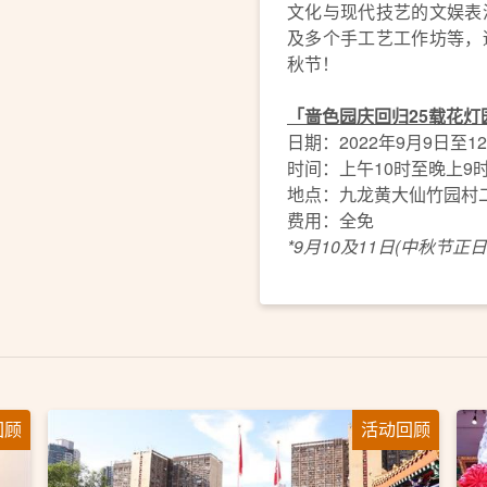
文化与现代技艺的文娱表
及多个手工艺工作坊等，
秋节！
「啬色园庆回归25载花灯
日期：2022年9月9日至1
时间：上午10时至晚上9时
地点：九龙黄大仙竹园村
费用：全免
*9月10及11日(中秋节
回顾
活动回顾