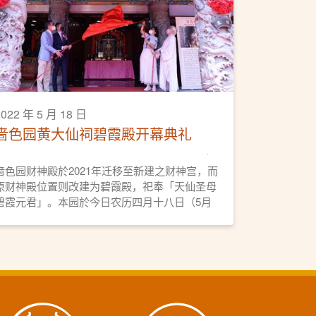
2022 年 5 月 18 日
啬色园黄大仙祠碧霞殿开幕典礼
啬色园财神殿於2021年迁移至新建之财神宫，而
原财神殿位置则改建为碧霞殿，祀奉「天仙圣母
碧霞元君」。本园於今日农历四月十八日（5月
18日），亦即碧霞元君宝诞，举行碧霞殿开光科
仪及开幕典礼。