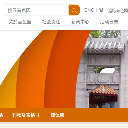
搜寻关键字
搜寻
ENG
繁
追踪啬色园
关於啬色园
社会责任
新闻中心
活动日志
格
刊物及表格
媒体廊