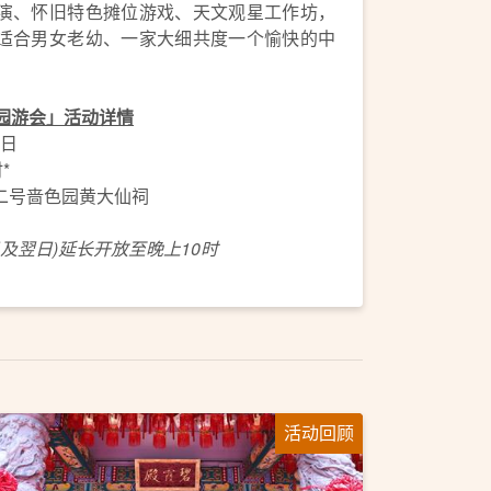
演、怀旧特色摊位游戏、天文观星工作坊，
适合男女老幼、一家大细共度一个愉快的中
园游会」活动详情
2日
*
二号啬色园黄大仙祠
正日及翌日)延长开放至晚上10时
活动回顾