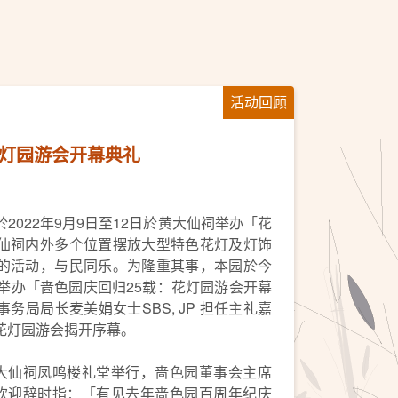
活动回顾
花灯园游会开幕典礼
2022年9月9日至12日於黄大仙祠举办「花
仙祠内外多个位置摆放大型特色花灯及灯饰
的活动，与民同乐。为隆重其事，本园於今
举办「啬色园庆回归25载：花灯园游会开幕
务局局长麦美娟女士SBS, JP 担任主礼嘉
花灯园游会揭开序幕。
黄大仙祠凤鸣楼礼堂举行，啬色园董事会主席
tJ致欢迎辞时指：「有见去年啬色园百周年纪庆