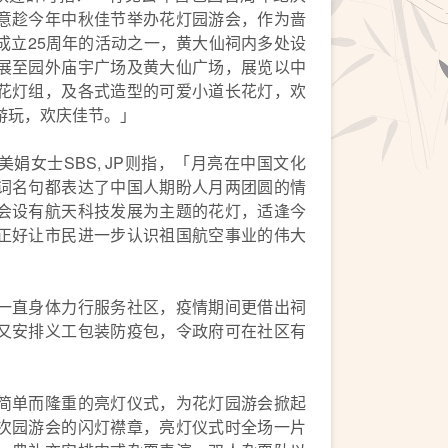
意趁今年中秋佳节举办花灯园游会，作为啬
成立25周年的活动之一，黄大仙祠内多处设
展至园外庙宇广场及黄大仙广场，展览以中
花灯组，及各式造型的可爱小道长花灯，欢
游玩，欢庆佳节。」
娟女士SBS, JP则指，「月亮在中国文化
词名句都表达了中国人期盼人月两团圆的情
会设有航天科技发展为主题的花灯，适逢今
正好让市民进一步认识祖国航空事业的伟大
一直身体力行服务社区，疫情期间更借出祠
又安排义工包装防疫包，令政府可在社区有
简单而隆重的亮灯仪式，为花灯园游会掀起
次园游会的闪灯襟章，亮灯仪式时全场一片