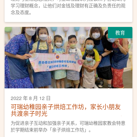
学习理财概念，让他们对金钱及理财有正确及负责任的观
念及态度。
教育
2022 年 8 月 12 日
可瑞幼稚园亲子烘焙工作坊，家长小朋友
共渡亲子时光
为促进亲子互动和加强亲子关系，可瑞幼稚园家教会特意
於学期结束前举办「亲子烘焙工作坊」。