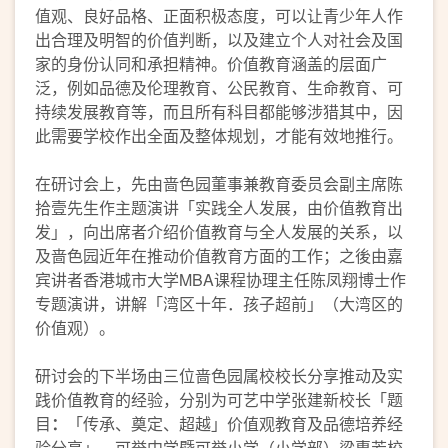
值观、良好品格、正面积极态度，可以让青少年人作
出合理及明智的价值判断，以及建立个人对社会及国
家的身份认同和承担精神。价值教育涵盖的层面广
泛，例如品德及伦理教育
、
公民教育
、
生命教育
、
可
持续发展教育等，而且所有科目都能够涉猎其中，因
此需要学校作出全面及整体规划，才能有效地推行。
在研讨会上，先由啬色园董事兼教育委员会副主席陈
拾壹先生作主题演讲「实践全人发展，由价值教育出
发」，向出席者介绍价值教育与全人发展的关系，以
及啬色园近年在推动价值教育方面的工作；之後由嘉
宾讲者香港城市大学MBA课程协理主任陈凤翔博士作
专题演讲，讲解「湾区十年．孩子超前」（大湾区的
价值观）。
研讨会的下半场由三位啬色园属校校长分享推动及实
践价值教育的经验，分别为可艺中学张建新校长「题
目
：
「传承、奠定、超越」价值观教育及品德培养经
验分享」、可誉中学暨可誉小学（小学部）梁惠芳校