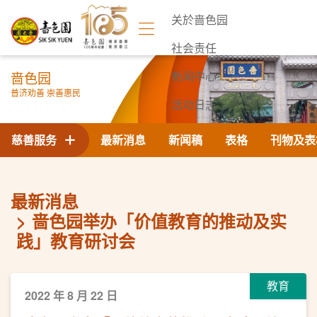
关於啬色园
社会责任
啬色园
新闻中心
普济劝善 崇善惠民
活动日志
联络我们
慈善服务
最新消息
新闻稿
表格
刊物及表
最新消息
啬色园举办「价值教育的推动及实
践」教育研讨会
教育
2022 年 8 月 22 日