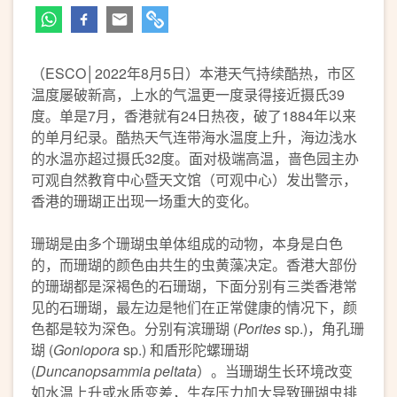
（ESCO│2022年8月5日）本港天气持续酷热，市区
温度屡破新高，上水的气温更一度录得接近摄氏39
度。单是7月，香港就有24日热夜，破了1884年以来
的单月纪录。酷热天气连带海水温度上升，海边浅水
的水温亦超过摄氏32度。面对极端高温，啬色园主办
可观自然教育中心暨天文馆（可观中心）发出警示，
香港的珊瑚正出现一场重大的变化。
珊瑚是由多个珊瑚虫单体组成的动物，本身是白色
的，而珊瑚的颜色由共生的虫黄藻决定。香港大部份
的珊瑚都是深褐色的石珊瑚，下面分别有三类香港常
见的石珊瑚，最左边是牠们在正常健康的情况下，颜
色都是较为深色。分别有滨珊瑚 (
Porites
sp.)，角孔珊
瑚 (
Goniopora
sp.) 和盾形陀螺珊瑚
(
Duncanopsammia peltata
）。当珊瑚生长环境改变
如水温上升或水质变差，生存压力加大导致珊瑚虫排