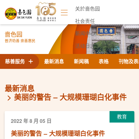
关於啬色园
社会责任
啬色园
新闻中心
普济劝善 崇善惠民
活动日志
联络我们
慈善服务
最新消息
新闻稿
表格
刊物及表
最新消息
美丽的警告 – 大规模珊瑚白化事件
教育
2022 年 8 月 05 日
美丽的警告 – 大规模珊瑚白化事件