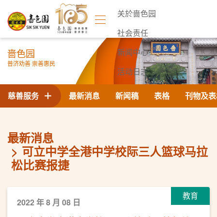
关於啬色园
社会责任
啬色园
新闻中心
普济劝善 崇善惠民
活动日志
联络我们
慈善服务
最新消息
新闻稿
表格
刊物及表
最新消息
可立中学全港中学校际三人篮球马拉
松比赛报捷
教育
2022 年 8 月 08 日