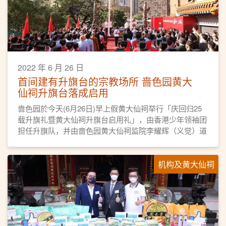
2022 年 6 月 26 日
首间建有升旗台的宗教场所 啬色园黄大
仙祠升旗台落成启用
啬色园於今天(6月26日)早上假黄大仙祠举行「庆回归25
载升旗礼暨黄大仙祠升旗台启用礼」，由香港少年领袖团
担任升旗队，并由啬色园黄大仙祠监院李耀辉（义觉）道
长带领全体董事及会员经生近百人步操，阵容盛大。
机构及黄大仙祠