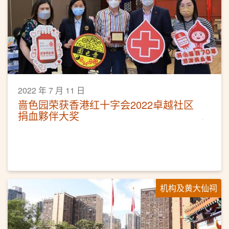
2022 年 7 月 11 日
啬色园荣获香港红十字会2022卓越社区
捐血夥伴大奖
机构及黄大仙祠