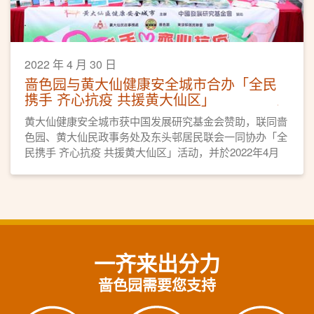
2022 年 4 月 30 日
啬色园与黄大仙健康安全城市合办「全民
携手 齐心抗疫 共援黄大仙区」
黄大仙健康安全城市获中国发展研究基金会赞助，联同啬
色园、黄大仙民政事务处及东头邨居民联会一同协办「全
民携手 齐心抗疫 共援黄大仙区」活动，并於2022年4月
29日假啬色园黄大仙祠举行开展礼。
一齐来出分力
啬色园需要您支持