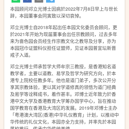
本园顾问邓立光博士因病於2022年7月8日早上与世长
辞，本园董事会同寅致以深切哀悼。
邓立光博士自2018年起出任本园文化委员会顾问，更
於2021年开始为现届董事会出任宗教顾问，过去多年
来为啬色园会员经生作宗教文化之教导及分享，亦为
本园冠巾证盟科仪担任证盟师，见证本园普宜坛新晋
戒子入道。
邓立光博士师承哲学大师牟宗三教授，是香港知名道
教学者，主要以道教、易学及哲学为研究方向，於本
港专上院校任教多年。他也是道门弟子，多次公开分
享其宗教体验，更以其对学道修真的领悟为道门经典
及易学等诠释成书，着作甚丰。邓博士近年致力於香
港中文大学及香港教育大学筹办国学中心，旨在推动
国学教育在香港及大湾区的发展。2019年邓博士主办
「粤港澳大湾区(香港)中华礼仪教育」计划，以推动中
华传统的礼仪文化，本园亦全力支持，并率先於本园
属校推行，传承中华传统美德。