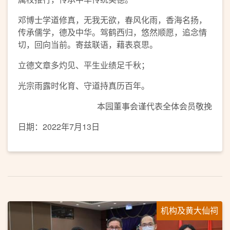
邓博士学道修真，无我无欲，春风化雨，香海名扬，
传承儒学，德及中华。驾鹤西归，悠然顺愿，追念情
切，回向当前。寄兹联语，藉表哀思。
立德文章多灼见、平生业绩足千秋；
光宗雨露时化育、守道持真历百年。
本园董事会谨代表全体会员敬挽
日期：2022年7月13日
机构及黄大仙祠