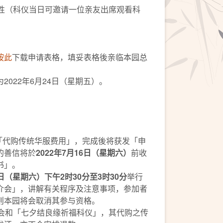
女性（科仪当日可邀请一位亲友出席观看科
按此
下载申请表格，填妥表格後亲临本园总
2022年6月24日（星期五）。
00「代购传统华服费用」，完成後将获发「申
的善信将於
2022年7月16日（星期六）
前收
书」。
30日（星期六）下午2时
30分
至3时
30分
举行
介会」，讲解有关程序及注意事项，参加者
则本园将会取消其参与资格。
介会和「七夕结良缘祈福科仪」，其代购之传