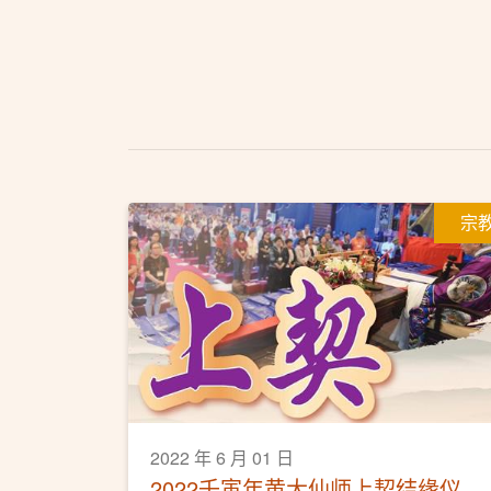
宗
2022 年 6 月 01 日
2022壬寅年黄大仙师上契结缘仪