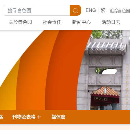
搜寻关键字
搜寻
ENG
繁
追踪啬色园
关於啬色园
社会责任
新闻中心
活动日志
格
刊物及表格
媒体廊