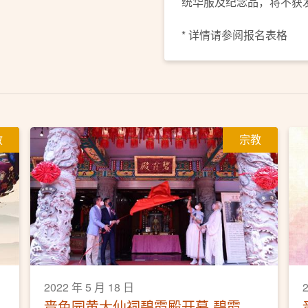
统华服及纪念品，将不获
* 详情请参阅报名表格
教
宗教
2022 年 5 月 18 日
啬色园黄大仙祠碧霞殿开幕 碧霞