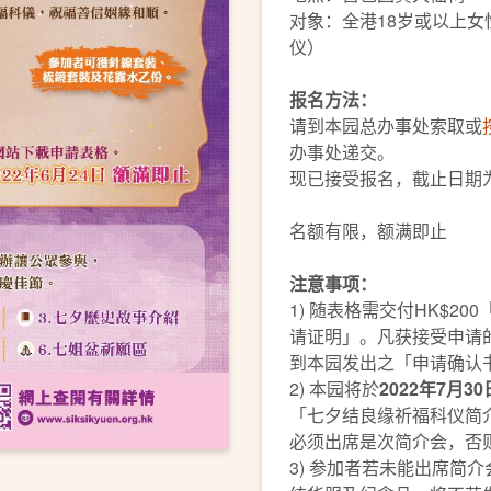
对象：全港18岁或以上
仪）
报名方法：
请到本园总办事处索取或
办事处递交。
现已接受报名，截止日期为
名额有限，额满即止
注意事项：
1) 随表格需交付HK$2
请证明」。凡获接受申请
到本园发出之「申请确认
2) 本园将於
2022年7月
「七夕结良缘祈福科仪简
必须出席是次简介会，否
3) 参加者若未能出席简