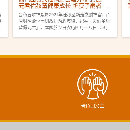
元君佑孩童健康成长 祈获子嗣者
早生贵子
契
啬色园财神殿於2021年迁移至新建之财神宫，而
得
原财神殿位置则改建为碧霞殿，祀奉「天仙圣母
上
碧霞元君」。本园於今日农历四月十八日（5月
仙
18日），亦即碧霞元君宝诞，举行碧霞殿开光科
途
仪及开幕典礼。
啬色园义工