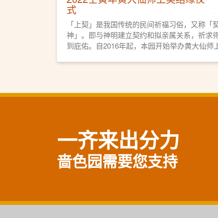
式
「上契」是我国传统的民间祈福习俗，又称「
神」。即与神明建立契约和拟亲属关系，祈求
到庇佑。自2016年起，本园开始举办黄大仙师
契结缘仪式，善信可藉此与黄大仙师上契，与
师建立亲近关系，为善信与黄大仙师结善缘的
径之一。
一齐来出分力
啬色园需要您支持