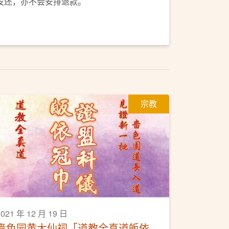
发还，亦不会安排退款。
宗教
2021 年 12 月 19 日
啬色园黄大仙祠「道教全真道皈依