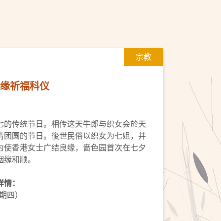
宗教
良缘祈福科仪
七的传统节日。相传这天牛郎与织女会於天
情团圆的节日。後世民俗以织女为七姐，并
为使香港女士广结良缘，啬色园首次在七夕
姻缘和顺。
详情：
星期四）