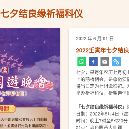
寅年七夕结良缘祈福科仪
2022 年 6 月 01 日
2022壬寅年七夕结
七夕，是每年农历七月初
上的鹊桥相会，是象徵爱
将当日定为七姐诞祭祀。
举办祈福科仪，祈望善信
「七夕结良缘祈福科仪」
日期：2022年8月4日（
时间：晚上7时至8时30分
地点：啬色园黄大仙祠