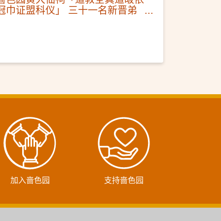
冠巾证盟科仪」 三十一名新晋弟
子通过考验 正式成为普宜坛弟子
加入啬色园
支持啬色园