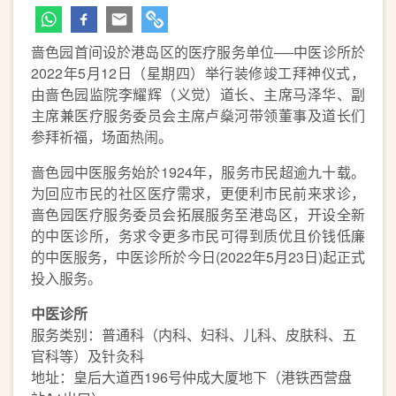
啬色园首间设於港岛区的医疗服务单位──中医诊所於
2022年5月12日（星期四）举行装修竣工拜神仪式，
由啬色园监院李耀辉（义觉）道长、主席马泽华、副
主席兼医疗服务委员会主席卢燊河带领董事及道长们
参拜祈福，场面热闹。
啬色园中医服务始於1924年，服务市民超逾九十载。
为回应市民的社区医疗需求，更便利市民前来求诊，
啬色园医疗服务委员会拓展服务至港岛区，开设全新
的中医诊所，务求令更多市民可得到质优且价钱低廉
的中医服务，中医诊所於今日(2022年5月23日)起正式
投入服务。
中医诊所
服务类别：普通科（内科、妇科、儿科、皮肤科、五
官科等）及针灸科
地址：皇后大道西196号仲成大厦地下（港铁西营盘