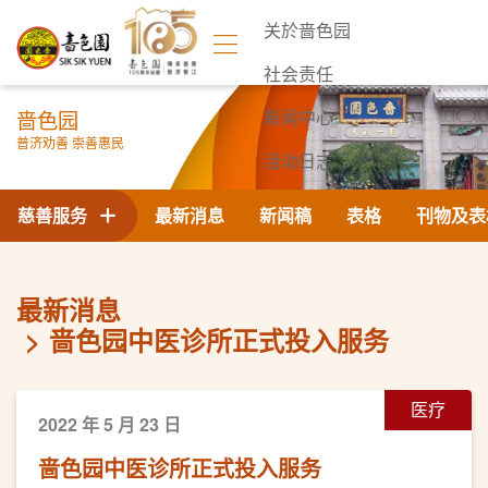
关於啬色园
社会责任
啬色园
新闻中心
普济劝善 崇善惠民
活动日志
联络我们
慈善服务
最新消息
新闻稿
表格
刊物及表
最新消息
啬色园中医诊所正式投入服务
医疗
2022 年 5 月 23 日
啬色园中医诊所正式投入服务