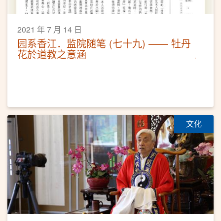
2021 年 7 月 14 日
园系香江．监院随笔 (七十九) —— 牡丹
花於道教之意涵
文化