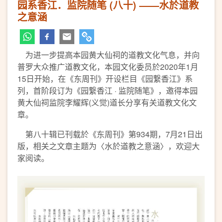
园系香江．监院随笔 (八十) ——水於道教
之意涵
为进一步提高本园黄大仙祠的道教文化气息，并向
普罗大众推广道教文化，本园文化委员於2020年1月
15日开始，在《东周刊》开设栏目《园繋香江》系
列，首阶段订为《园繋香江 · 监院随笔》，邀得本园
黄大仙祠监院李耀辉(义觉)道长分享有关道教文化文
章。
第八十辑已刊载於《东周刊》第934期，7月21日出
版，相关之文章主题为〈水於道教之意涵〉，欢迎大
家阅读。