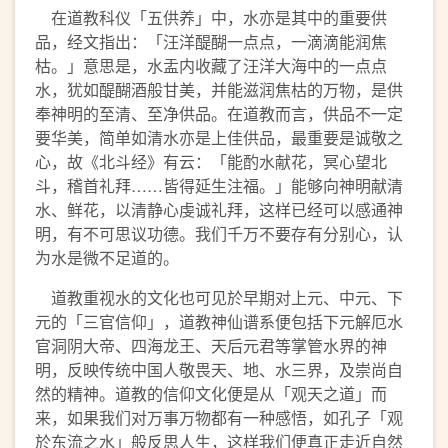
在道教科仪「五供养」中，水亦是其中的重要供
品，经文指出：「汪洋醍醐一点点，一滴滴能润焦
枯。」意思是，水盂内收藏了汪洋大海中的一点点
水，犹如醍醐酒般甘美，并能滋润焦枯的万物，是供
奉神明的至清、至净供品。在道教而言，供品不一定
要华美，简单如清水亦是上佳供品，最重要是诚敬之
心，故《北斗经》有云：「能酌水献花，冥心望北
斗，稽首礼拜……皆得延生注福。」能够向神明献清
水、鲜花，以清静心虔诚礼拜，这样已经可以感通神
明，有不可思议功德。我们千万不要存有分别心，认
为水是微不足道的。
道教重视水的文化也可见於早期对上元、中元、下
元的「三官信仰」，道教神仙谱系便包括下元解厄水
官洞阴大帝、四海龙王、天后元君等掌管水界的神
明，反映传统中国人敬畏天、地、水三界，及崇尚自
然的精神。道教的信仰文化便是从「观天之道」而
来，如果我们对万事万物都有一种感悟，如孔子「观
於东流之水」般反思人生，这样我们便真正走近自然