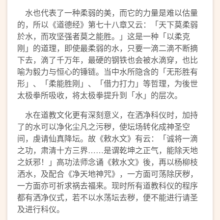
水也代表了一种柔弱的美，而它的力量是难以估量
的，所以《道德经》第七十八章又云：「天下莫柔弱
於水，而攻坚强者莫之能胜。」这是一种「以柔克
刚」的道理，即使最柔弱的水，只要一滴二滴不断摘
下去，滴了千万年，最硬的钢铁也会被水滴穿，也比
喻为毅力与恒心的锤链。当中水所隐含的「无形胜有
形」、「柔能胜刚」、「借力打力」等哲理，为後世
太极拳所吸收，将太极拳提升到「水」的层次。
水在道教文化更有深刻意义，在洒净科仪时，加持
了的水可以净化尘凡之污秽，使坛场转化成神圣空
间，虔请仙真降坛。故《敕水文》有云：「诚将一滴
之功，肃清十方三界……是谓乾坤之正气，能除天地
之妖邪！」高功法师念诵《敕水文》後，再以杨柳枝
洒水，及配合《净天地神咒》，一方面可荡除厌秽，
一方面亦可祈求祸去福来。现时所有道教科仪的程序
都有洒净仪式，若不以水荡坛去秽，便不能进行请圣
及进行科仪。