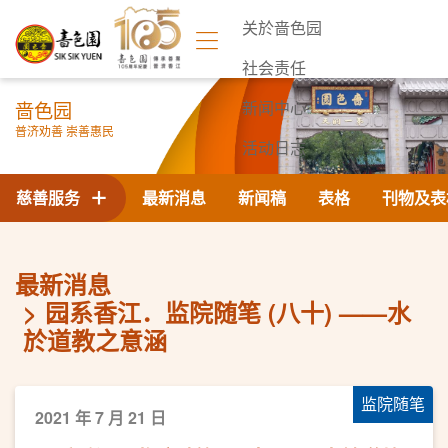
关於啬色园
社会责任
啬色园
新闻中心
普济劝善 崇善惠民
活动日志
联络我们
慈善服务
最新消息
新闻稿
表格
刊物及表
最新消息
园系香江．监院随笔 (八十) ——水
於道教之意涵
监院随笔
2021 年 7 月 21 日