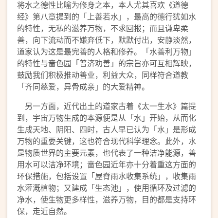
将水之德性比喻为修身之本，本人尤其喜欢《道德
经》第八章提到的「上善若水」，最高的德行犹如水
的特性，无私的滋养万物，不求回报；而且谦卑柔
善，向下流动而不嫌弃低下，默默付出，安静淡然，
道家认为这是最完善的人格和修养。「水善利万物」
的特性与啬色园「普济劝善」的宗旨亦可互相辉映，
鼓励我们积极推动善业，利益大众，同样符合道教
「齐同慈爱，异骨成亲」的大爱精神。
另一方面，近代出土的道家古着《太一生水》篇提
到，宇宙万物生成的本源便是从「水」开始，从而化
生成天地、阴阳、四时，古人早已认为「水」是形成
万物的重要关键，这也符合现代科学理念。此外，水
是物质世界的主要元素，也代表了一种洁净能源，善
用水可以洁净环境；啬色园近年亦十分着重这方面的
环保措施，包括设置「屋脊雨水收集系统」，收集雨
水灌溉植物；又建成「生态池」，使用循环及过滤的
净水，使生物更多样性，滋养万物，目的都是支持环
保，走近自然。