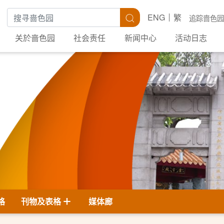
搜寻关键字
搜寻
ENG
繁
追踪啬色园
关於啬色园
社会责任
新闻中心
活动日志
格
刊物及表格
媒体廊