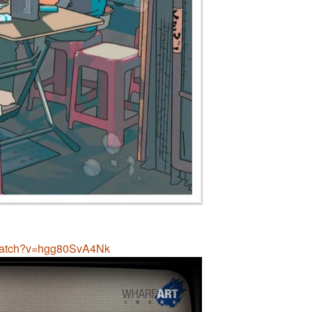
/watch?v=hgg80SvA4Nk