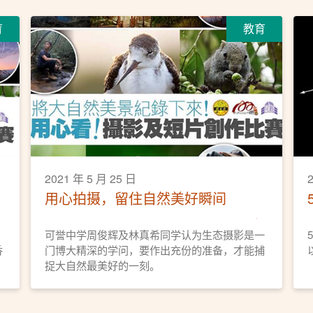
育
教育
2021 年 5 月 25 日
用心拍摄，留住自然美好瞬间
可誉中学周俊辉及林真希同学认为生态摄影是一
香
门博大精深的学问，要作出充份的准备，才能捕
捉大自然最美好的一刻。