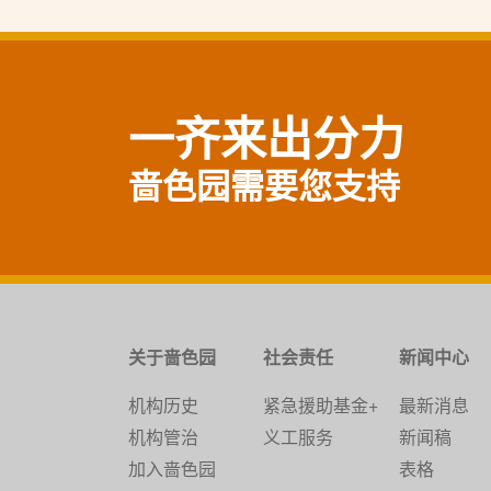
一齐来出分力
啬色园需要您支持
关于啬色园
社会责任
新闻中心
机构历史
紧急援助基金+
最新消息
机构管治
义工服务
新闻稿
加入啬色园
表格