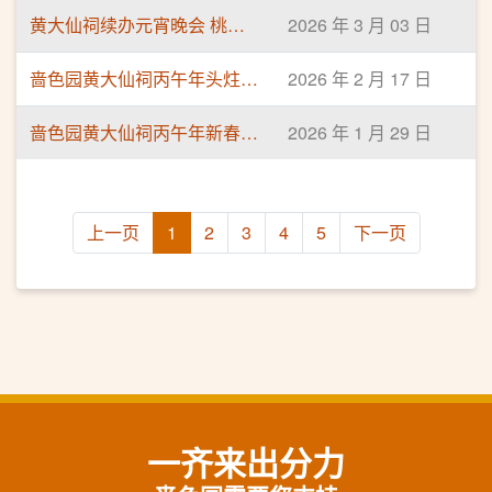
黄大仙祠续办元宵晚会 桃花满园挂上良缘祈愿
2026 年 3 月 03 日
啬色园黄大仙祠丙午年头炷香 骏马献瑞迎新春 ​
2026 年 2 月 17 日
啬色园黄大仙祠丙午年新春参神安排 金马献瑞迎新春 普天同庆贺新年
2026 年 1 月 29 日
上一页
1
2
3
4
5
下一页
一齐来出分力