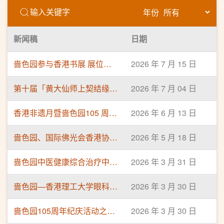
年份
新闻稿
日期
啬色园参与香港书展 展位化身黄大仙师坛场 解构「大仙文创」大热设计 票选黄大仙祠代表香气
2026 年 7 月 15 日
第十届「黄大仙师上契结缘仪式」圆满举行 300名善信与仙师结缘 日後依「仙师十训」行善
2026 年 7 月 04 日
香港非遗月暨啬色园105 周年纪庆—「非遗风韵．穿越传承」正式揭幕 应节设端午非遗体验 免费公众活动推广非遗
2026 年 6 月 13 日
啬色园、国际佛光会香港协会 首度合办「庆祝佛诞浴佛」活动 设互动体验区 黄大仙祠延长开放时间
2026 年 5 月 18 日
啬色园中医健康综合治疗中心（黄大仙）新增WhatsApp预约服务
2026 年 3 月 31 日
啬色园—香港理工大学眼科视光学中心（黄大仙教学中心） 合作协议签署仪式
2026 年 3 月 30 日
啬色园105周年纪庆活动之系列式专题健康讲座「中医的情志管理及调护」
2026 年 3 月 30 日