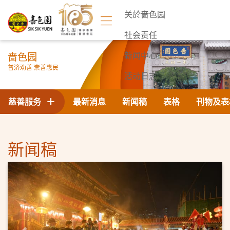
关於啬色园
社会责任
啬色园
新闻中心
普济劝善 崇善惠民
活动日志
联络我们
慈善服务
最新消息
新闻稿
表格
刊物及表
新闻稿