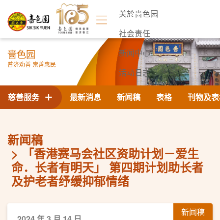
关於啬色园
社会责任
啬色园
新闻中心
普济劝善 崇善惠民
活动日志
联络我们
慈善服务
最新消息
新闻稿
表格
刊物及表
新闻稿
「香港赛马会社区资助计划－爱生
命．长者有明天」 第四期计划助长者
及护老者纾缓抑郁情绪
新闻稿
2024 年 3 月 14 日