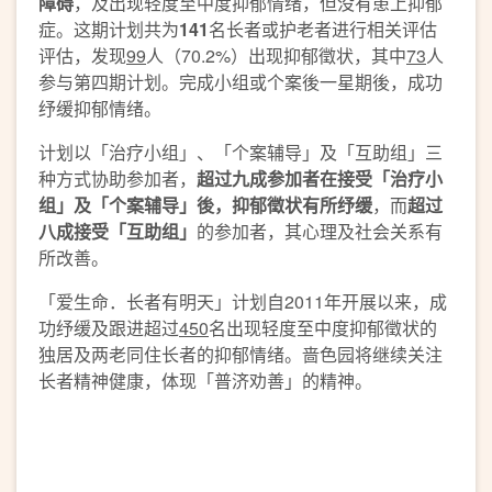
障碍
，及出现轻度至中度抑郁情绪，但没有患上抑郁
症。这期计划共为
141
名长者或护老者进行相关评估
评估，发现
99
人（70.2%）出现抑郁徵状，其中
73
人
参与第四期计划。完成小组或个案後一星期後，成功
纾缓抑郁情绪。
计划以「治疗小组」、「个案辅导」及「互助组」三
种方式协助参加者，
超过九成参加者在接受
「治疗小
组」
及
「个案辅导」後
，
抑郁徵状有
所
纾
缓
，而
超过
八成接受「互助组」
的参加者，其心理及社会关系有
所改善。
「爱生命．长者有明天」计划自2011年开展以来，成
功纾缓及跟进超过
450
名出现轻度至中度抑郁徵状的
独居及两老同住长者的抑郁情绪。啬色园将继续关注
长者精神健康，体现「普济劝善」的精神。