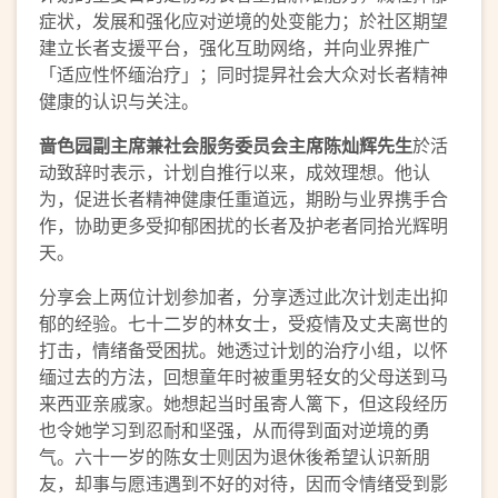
症状，发展和强化应对逆境的处变能力；於社区期望
建立长者支援平台，强化互助网络，并向业界推广
「适应性怀缅治疗」；同时提昇社会大众对长者精神
健康的认识与关注。
啬色园副主席兼社会服务委员会主席陈灿辉先生
於活
动致辞时表示，计划自推行以来，成效理想。他认
为，促进长者精神健康任重道远，期盼与业界携手合
作，协助更多受抑郁困扰的长者及护老者同拾光辉明
天。
分享会上两位计划参加者，分享透过此次计划走出抑
郁的经验。七十二岁的林女士，受疫情及丈夫离世的
打击，情绪备受困扰。她透过计划的治疗小组，以怀
缅过去的方法，回想童年时被重男轻女的父母送到马
来西亚亲戚家。她想起当时虽寄人篱下，但这段经历
也令她学习到忍耐和坚强，从而得到面对逆境的勇
气。六十一岁的陈女士则因为退休後希望认识新朋
友，却事与愿违遇到不好的对待，因而令情绪受到影