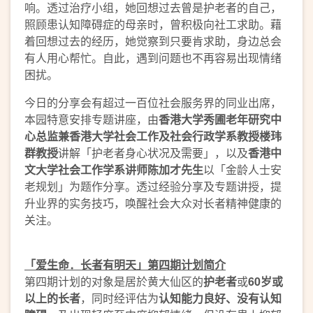
响。透过治疗小组，她回想过去曾是护老者的自己，
照顾患认知障碍症的母亲时，曾积极向社工求助。藉
着回想过去的经历，她觉察到只要肯求助，身边总会
有人用心帮忙。自此，遇到问题也不再容易出现情绪
困扰。
今日的分享会有超过一百位社会服务界的同业出席，
本园特意安排专题讲座，由
香港大学秀圃老年研究中
心总监兼香港大学社会工作及社会行政学系教授楼玮
群教授
讲解「护老者身心状况及需要」，以及
香港中
文大学社会工作学系讲师陈加才先生
以「金龄人士安
老规划」为题作分享。透过经验分享及专题讲授，提
升业界的实务技巧，唤醒社会大众对长者精神健康的
关注。
「爱生命．长者有明天」第四期计划简介
第四期计划的对象是居於黄大仙区的
护老者
或
60岁或
以上的长者
，同时经评估为
认知能力良好、
没有认知