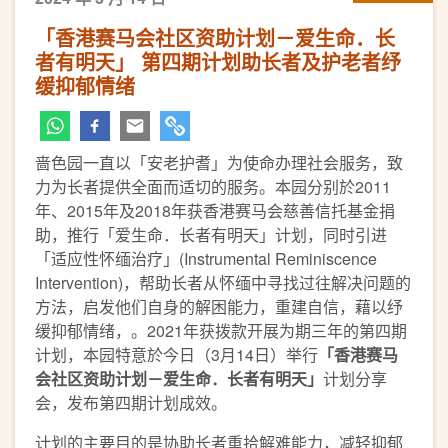
「香港赛马会社区资助计划－爱生命．长
者有明天」 第四期计划助长者及护老者纾
缓抑郁情绪
啬色园一直以「安老护耆」为使命办理社会服务，致
力为长者提供全面而适切的服务。本园分别於2011
年、2015年及2018年获香港赛马会慈善信托基金捐
助，推行「爱生命．长者有明天」计划，同时引进
「适应性怀缅治疗」(Instrumental Reminiscence
Intervention)，帮助长者从怀缅中寻找过往解决问题的
方法，启发他们自身的解困能力，重建自信，藉以纾
缓抑郁情绪，。2021年获拨款开展为期三年的第四期
计划，本园特意於今日（3月14日）举行
「香港赛马
会社区资助计划－爱生命．长者有明天」
计划分享
会，发布第四期计划成效。
计划的主要目的是协助长者重拾解难能力，减轻抑郁