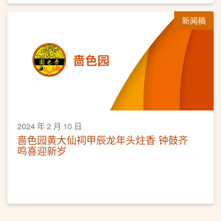
新闻稿
2024 年 2 月 10 日
啬色园黄大仙祠甲辰龙年头炷香 钟鼓齐
鸣喜迎新岁