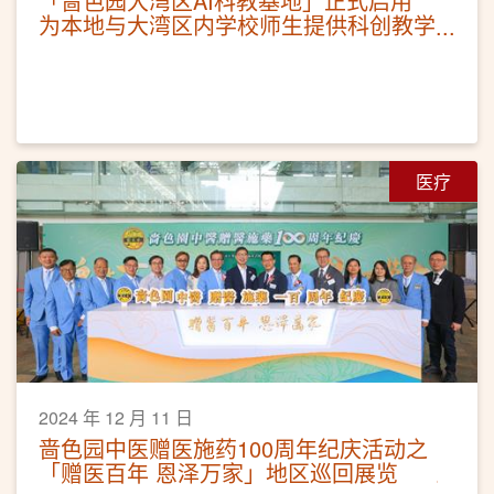
「啬色园大湾区AI科教基地」正式启用
为本地与大湾区内学校师生提供科创教学
交流平台
医疗
2024 年 12 月 11 日
啬色园中医赠医施药100周年纪庆活动之
「赠医百年 恩泽万家」地区巡回展览