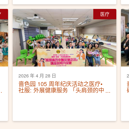
疗
医疗
2026 年 4 月 28 日
啬色园 105 周年纪庆活动之医疗•
社服: 外展健康服务 「头肩颈的中
医保健之法」讲座及耳穴保健