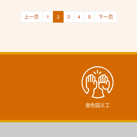
上一页
1
2
3
4
5
下一页
啬色园义工