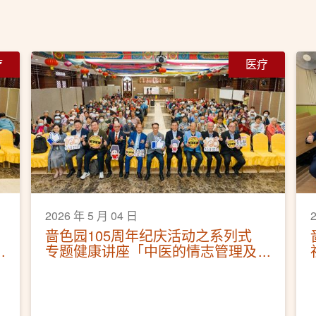
疗
医疗
2026 年 5 月 04 日
啬色园105周年纪庆活动之系列式
专题健康讲座「中医的情志管理及
调护」活动圆满