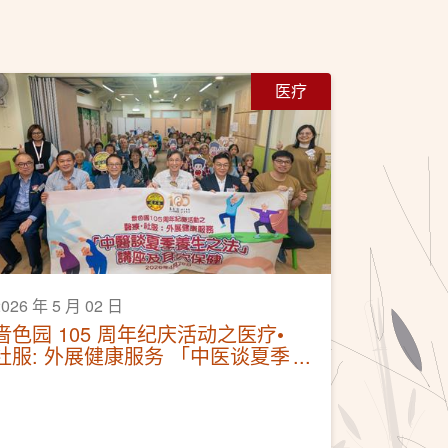
医疗
2026 年 5 月 02 日
啬色园 105 周年纪庆活动之医疗•
社服: 外展健康服务 「中医谈夏季
养生之法」讲座及耳穴保健