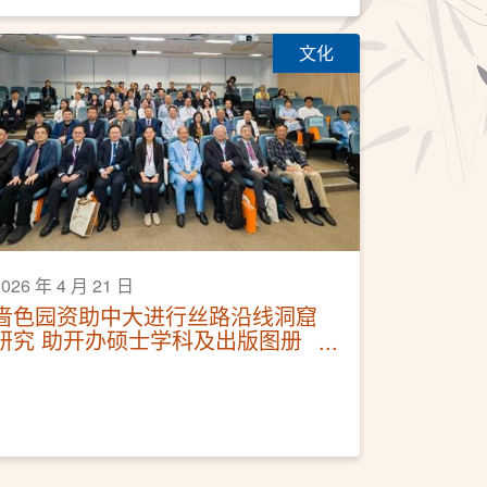
文化
2026 年 4 月 21 日
啬色园资助中大进行丝路沿线洞窟
研究 助开办硕士学科及出版图册
学术研讨会今日开幕 一连三日发
布成果