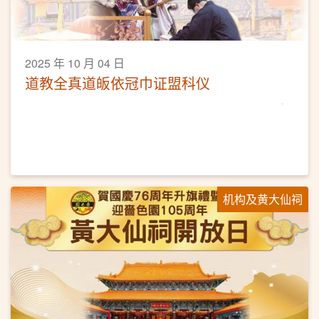
2025 年 10 月 04 日
道教全真道皈依冠巾证盟科仪
机构及黄大仙祠