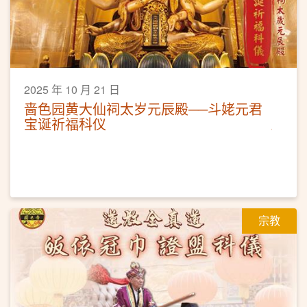
2025 年 10 月 21 日
啬色园黄大仙祠太岁元辰殿──斗姥元君
宝诞祈福科仪
宗教