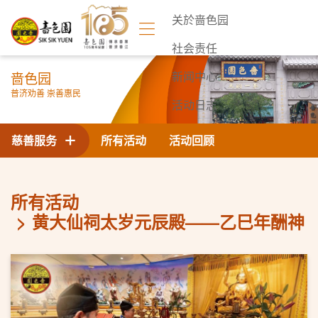
关於啬色园
社会责任
啬色园
新闻中心
普济劝善 崇善惠民
活动日志
联络我们
慈善服务
所有活动
活动回顾
所有活动
黄大仙祠太岁元辰殿——乙巳年酬神