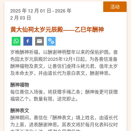
活动
2025 年 12 月 01 日 - 2026 年
2 月 03 日
黄大仙祠太岁元辰殿——乙巳年酬神
岁晚酬神祈福，以酬谢神明整年以来的保佑护荫。啬
色园太岁元辰殿於2025年12月1日起，为各善信准备
酬神福物及表文，让善信们虔拜斗姥元君、值年太岁
及本命太岁，并由道长代为禀白表文，酬谢神恩。
酬神福物
每位善信入场後，将获赠手绳乙条；酬神後更可获赠
福袋乙个。数量有限，送完即止。
酬神表文
酬神期间，善信在「酬神表文」填上姓名，由道长代
为上禀，进表酬谢神恩。其表文将於每月化表科仪时