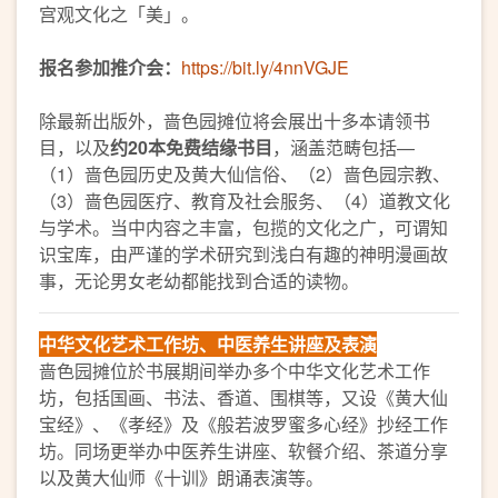
宫观文化之「美」。
报名参加推介会：
https://bit.ly/4nnVGJE
除最新出版外，啬色园摊位将会展出十多本请领书
目，以及
约20本免费结缘书目
，涵盖范畴包括—
（1）啬色园历史及黄大仙信俗、（2）啬色园宗教、
（3）啬色园医疗、教育及社会服务、（4）道教文化
与学术。当中内容之丰富，包揽的文化之广，可谓知
识宝库，由严谨的学术研究到浅白有趣的神明漫画故
事，无论男女老幼都能找到合适的读物。
中华文化艺术工作坊、中医养生讲座及表演
啬色园摊位於书展期间举办多个中华文化艺术工作
坊，包括国画、书法、香道、围棋等，又设《黄大仙
宝经》、《孝经》及《般若波罗蜜多心经》抄经工作
坊。同场更举办中医养生讲座、软餐介绍、茶道分享
以及黄大仙师《十训》朗诵表演等。