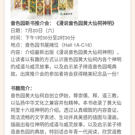
啬色园新书推介会：《漫说啬色园黄大仙祠神明》
日期：7月20日（六）
时间：下午1时30分至2时30分
地点：啬色园书展摊位（Hall 1A-C16）
内容：介绍最新出版《漫说啬色园黄大仙祠神明》，
让读者以有趣的方式认识啬色园黄大仙祠内各个神明
的成道与威灵故事，以及启示弟子缔造啬色园嘅典
故。出席推介会的参加者将会获得精美纪念品一份！
书籍简介：
啬色园黄大仙祠自创立伊始，尊崇儒、释、道三教，
以弘扬中华文化之兼容并包精神。本书收录了黄大仙
祠里十六组神明的介绍。透过认真细致的内容查证、
简洁流畅的文字表述、生动并具美感的插图与漫画，
描画出每位神明的成道与威灵故事，以及启示弟子缔
造啬色园的典故，特别适合年青一代阅读，欣赏道教