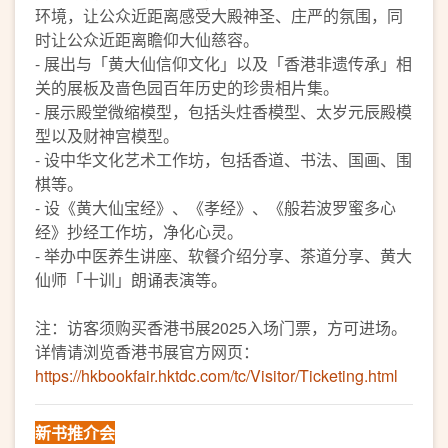
环境，让公众近距离感受大殿神圣、庄严的氛围，同
时让公众近距离瞻仰大仙慈容。
- 展出与「黄大仙信仰文化」以及「香港非遗传承」相
关的展板及啬色园百年历史的珍贵相片集。
- 展示殿堂微缩模型，包括头炷香模型、太岁元辰殿模
型以及财神宫模型。
- 设中华文化艺术工作坊，包括香道、书法、国画、围
棋等。
- 设《黄大仙宝经》、《孝经》、《般若波罗蜜多心
经》抄经工作坊，净化心灵。
- 举办中医养生讲座、软餐介绍分享、茶道分享、黄大
仙师「十训」朗诵表演等。
注：访客须购买香港书展2025入场门票，方可进场。
详情请浏览香港书展官方网页：
https://hkbookfair.hktdc.com/tc/Visitor/Ticketing.html
新书推介会