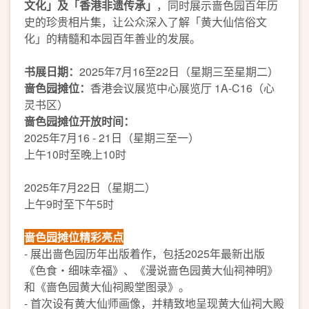
文化」及「香港非遗传承」
，同时展示啬色园百年历
史的珍贵相片集，让公众深入了解「黄大仙信俗文
化」的精髓和本园百年善业的发展。
书展日期：
2025年7月16至22日（星期三至星期二）
啬色园摊位：
香港会议展览中心展览厅 1A-C16（心
灵书区）
啬色园摊位开放时间：
2025年7月16 - 21日（星期三至一）
上午10时至晚上10时
2025年7月22日（星期二）
上午9时至下午5时
啬色园摊位精彩亮点
- 展出啬色园历年出版着作，包括2025年最新出版
《色食・细味幸福》、《漫说啬色园黄大仙祠神明》
和《啬色园黄大仙祠殿堂图录》。
- 首次设有黄大仙师画像，并精致地呈现黄大仙祠大殿