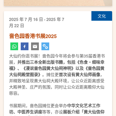
文化
2025 年 7 月 16 日 - 2025 年 7
月 22 日
啬色园香港书展2025
大仙约你逛书展！啬色园今年将会参与第35届香港书
展，
并推出三本全新出版书籍，包括《色食・细味幸
福》、《漫说啬色园黄大仙祠神明》以及《啬色园黄
大仙祠殿堂图录》
。摊位更
首次设有黄大仙师画像
，
并精致地呈现黄大仙祠大殿环境，让公众近距离感受
大殿神圣、庄严的氛围，同时让公众近距离瞻仰大仙
慈容。
书展期间，啬色园摊位更会举办
中华文化艺术工作
坊、中医养生讲座
等等，亦设
展板介绍「黄大仙信仰