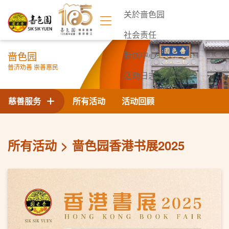
关於啬色园
社会责任
啬色园
新闻中心
普济劝善 崇善惠民
活动日志
联络我们
慈善服务
所有活动
活动回顾
所有活动
啬色园香港书展2025