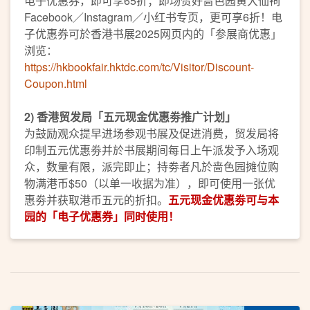
电子优惠券，即可享65折；即场赞好啬色园黄大仙祠
Facebook／Instagram／小红书专页，更可享6折！电
子优惠券可於香港书展2025网页内的「参展商优惠」
浏览：
https://hkbookfair.hktdc.com/tc/Visitor/Discount-
Coupon.html
2) 香港贸发局「五元现金优惠劵推广计划」
为鼓励观众提早进场参观书展及促进消费，贸发局将
印制五元优惠劵并於书展期间每日上午派发予入场观
众，数量有限，派完即止；持劵者凡於啬色园摊位购
物满港币$50（以单一收据为准），即可使用一张优
惠劵并获取港币五元的折扣。
五元现金优惠劵可与本
园的「电子优惠券」同时使用！