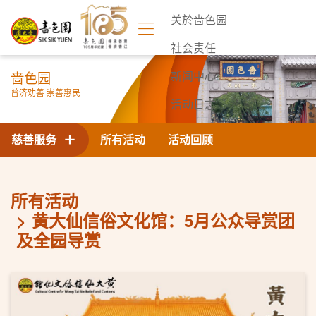
关於啬色园
社会责任
啬色园
新闻中心
普济劝善 崇善惠民
活动日志
联络我们
慈善服务
所有活动
活动回顾
所有活动
黄大仙信俗文化馆：5月公众导赏团
及全园导赏