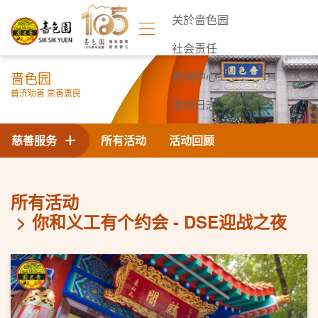
关於啬色园
社会责任
啬色园
新闻中心
普济劝善 崇善惠民
活动日志
联络我们
慈善服务
所有活动
活动回顾
所有活动
你和义工有个约会 - DSE迎战之夜