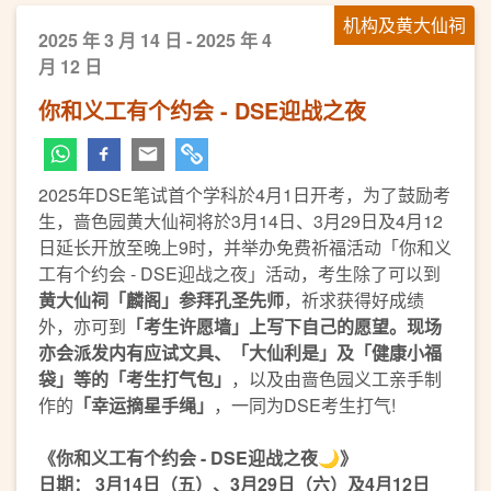
机构及黄大仙祠
2025 年 3 月 14 日 - 2025 年 4
月 12 日
你和义工有个约会 - DSE迎战之夜
2025年DSE笔试首个学科於4月1日开考，为了鼓励考
生，啬色园黄大仙祠将於3月14日、3月29日及4月12
日延长开放至晚上9时，并举办免费祈福活动「你和义
工有个约会 - DSE迎战之夜」活动，考生除了可以到
黄大仙祠「麟阁」参拜孔圣先师
，祈求获得好成绩
外，亦可到
「考生许愿墙」上写下自己的愿望。现场
亦会派发内有应试文具、「大仙利是」及「健康小福
袋」等的「考生打气包」
，以及由啬色园义工亲手制
作的
「幸运摘星手绳」
，一同为DSE考生打气!
《你和义工有个约会 - DSE迎战之夜🌙》
日期： 3月14日（五）、3月29日（六）及4月12日