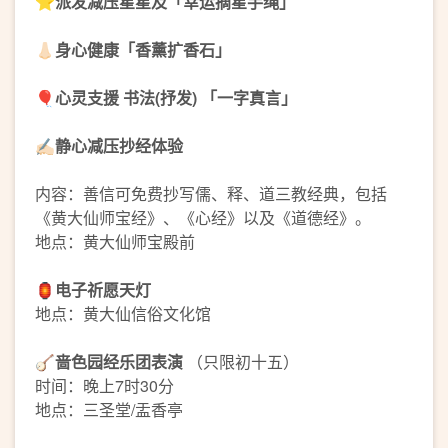
⭐派发减压星星及「幸运摘星手绳」
👃🏻
身心健康「香薰扩香石」
🎈
心灵支援 书法(抒发) 「一字真言」
✍🏻静心减压抄经体验
内容：善信可免费抄写儒、释、道三教经典，包括
《黄大仙师宝经》、《心经》以及《道德经》。
地点：黄大仙师宝殿前
🏮
电子祈愿天灯
地点：黄大仙信俗文化馆
🪕
啬色园经乐团表演
（只限初十五）
时间：晚上7时30分
地点：三圣堂/盂香亭