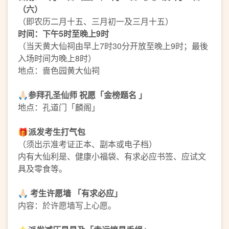
（六）
（即农历二月十五、三月初一及三月十五）
时间：下午5时至晚上9时
（当天黄大仙祠由早上7时30分开放至晚上9时；最後
入场时间为晚上8时）
地点：啬色园黄大仙祠
🙏🏻参拜孔圣仙师 祝愿「金榜题名 」
地点：孔道门「麟阁」
🎁派发考生打气包
（须出示准考证正本、副本或电子档）
内有大仙利是、健康小福袋、有求必应书签、应试文
具及零食等。
🙏🏻
考生许愿墙 「有求必应」
内容：於许愿墙写上心愿。