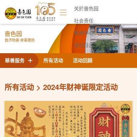
关於啬色园
社会责任
啬色园
新闻中心
普济劝善 崇善惠民
活动日志
联络我们
慈善服务
所有活动
活动回顾
所有活动
2024年财神诞限定活动