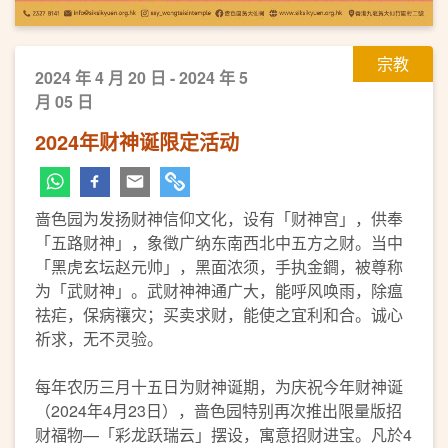
宗教
2024 年 4 月 20 日 - 2024 年 5
月 05 日
2024年财神诞限定活动
啬色园为发扬财神信仰文化，设有「财神宫」，供奉
「五路财神」，象徵广纳东南西北中五方之财。当中
「黑虎玄坛赵元帅」，黑面浓须，手执金鐧，被尊称
为「武财神」。武财神神通广大，能呼风唤雨，除瘟
祛疟，保病禳灾；买卖求财，能使之宜利和合。诚心
祈求，无不灵验。
每年农历三月十五日为财神诞期，为庆祝今年财神诞
（2024年4月23日），啬色园特别再次推出限量版招
财福物—「彩龙跃瑞云」摆设，寓意招财进宝。凡於4