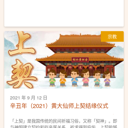
宗教
2021 年 9 月 12 日
辛丑年（2021）黄大仙师上契结缘仪式
「上契」是我国传统的民间祈福习俗，又称「契神」。即
与神明建立契约和拟亲属关系，祈求得到庇佑。上契能够