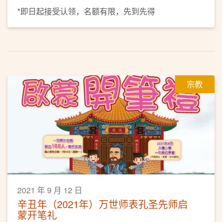
*即日起接受认领，名额有限，先到先得
宗教
2021 年 9 月 12 日
辛丑年（2021年）万世师表孔圣先师启
蒙开笔礼