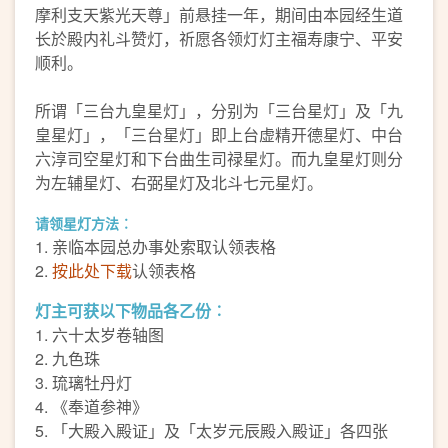
摩利支天紫光天尊」前悬挂一年，期间由本园经生道
长於殿内礼斗赞灯，祈愿各领灯灯主福寿康宁、平安
顺利。
所谓「三台九皇星灯」，分别为「三台星灯」及「九
皇星灯」，「三台星灯」即上台虚精开德星灯、中台
六淳司空星灯和下台曲生司禄星灯。而九皇星灯则分
为左辅星灯、右弼星灯及北斗七元星灯。
请领星灯方法︰
1. 亲临本园总办事处索取认领表格
2.
按此处下载
认领表格
灯主可获以下物品各乙份︰
1. 六十太岁卷轴图
2. 九色珠
3. 琉璃牡丹灯
4. 《奉道参神》
5. 「大殿入殿证」及「太岁元辰殿入殿证」各四张