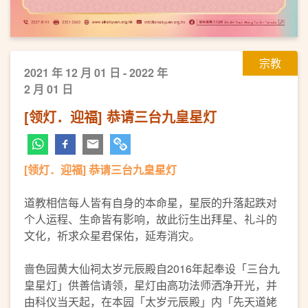
宗教
2021 年 12 月 01 日 - 2022 年
2 月 01 日
[领灯．迎福] 恭请三台九皇星灯
[领灯．迎福] 恭请三台九皇星灯
道教相信每人皆有自身的本命星，星辰的升落起跌对
个人运程、生命皆有影响，故此衍生出拜星、礼斗的
文化，祈求众星君保佑，延寿消灾。
啬色园黄大仙祠太岁元辰殿自2016年起奉设「三台九
皇星灯」供善信请领，星灯由高功法师洒净开光，并
由科仪当天起，在本园「太岁元辰殿」内「先天道姥