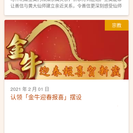
让善信与黄大仙师建立亲近关系，令善信更深刻感受仙师
的庇佑，是善信与黄大仙师结善缘的途径之一。本园亦会
为契子女恒常举办活动，让契子女勿忘仙恩，时常普济劝
宗教
善，弘扬黄大仙信仰的教义和文化。
2021 年 2 月 01 日
认领「金牛迎春报喜」摆设