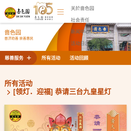
关於啬色园
社会责任
啬色园
新闻中心
普济劝善 崇善惠民
活动日志
联络我们
慈善服务
所有活动
活动回顾
所有活动
[领灯．迎福] 恭请三台九皇星灯