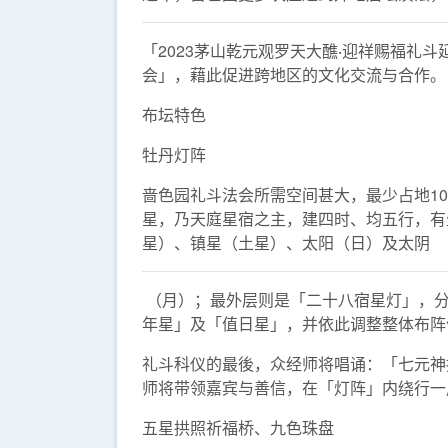
「2023茅山乾元观罗天大醮‧迎祥赐福礼斗
会」，藉此促进跨地区的文化交流与合作。
布坛特色
牡丹灯阵
啬色园礼斗法会所需空间甚大，最少占地1
星，乃天庭星宿之主，建四时、均五行，有
星）、镇星（土星）、太阳（日）及太阴
（月）；最外层则是「二十八宿星灯」，分
年星」及「值日星」，并依此调整整体布阵
礼斗科仪的最後，众经师将唱诵：「七元神
师将带领嘉宾与善信，在「灯阵」内绕行一
五星拱照祈福桥、九色珠盘