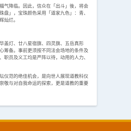
福气降临。因此，信众在「出斗」後，将会
珠盘」，宝珠颜色采用「道家九色」：青、
辉灿烂。
华盖灯、廿八星宿旗、四灵旗、五岳真形
心筹备。事前更须按不同法会场地的条件及
、职员及义工均是严阵以待，动用的人力、
坛仪范的绝佳机会，是向世人展现道教科仪
崇敬与对自我命运的探索，更是道教的重要