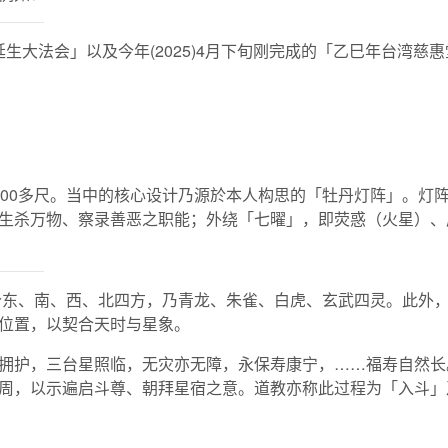
延生大法会」以及今年(2025)4月下旬刚完成的「乙巳年台湾
000多尺。当中的核心设计乃源於本人构思的「牡丹灯阵」。灯阵
生杀万物、察录善恶之职能；外绕「七曜」，即荧惑（火星）、
东、南、西、北四方，乃青龙、朱雀、白虎、玄武四灵。此外
位置，以契合天时与星象。
拥护，三台星照临，无灾亦无障，永保寿康宁，……福寿自然长
周，以示遍启斗尊、朝拜星宿之意。道教亦称此过程为「入斗」