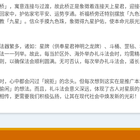
桥」，寓意连接与过渡，故此桥正是象徵着连接天上星君，迎接
回家中，护佑家宅平安、运势亨通。祈福桥旁还特别摆放「九色
教「九星」。信众手摸九色珠，象徵得九星护佑，使本命元辰光
法器繁多，诸如：星牌（供奉星君神明之龙牌）、斗桶、罡毡、
法一一列举。故此，每当於区外、海外举办礼斗法会时，均需精
则，以确保法会顺利圆满。无可否认，每次举办礼斗法会，道长
时，心中都会闪过「婉拒」的念头。但每次想到这实在是推广本
偷闲」的想法。而且，礼斗法会意义深远，体现了古人对星辰的
相传，更需要我们积极弘扬，让其在现代社会中焕发新的光彩！