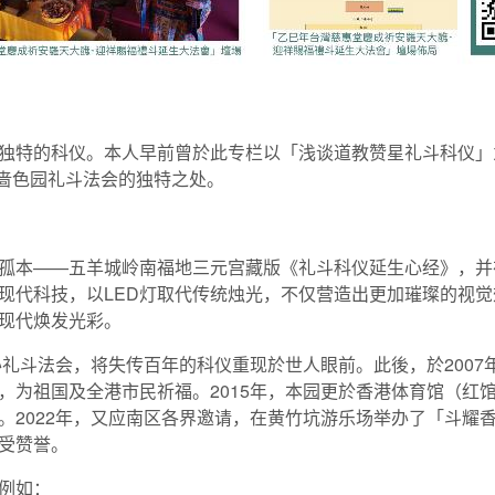
独特的科仪。本人早前曾於此专栏以「浅谈道教赞星礼斗科仪」
探讨啬色园礼斗法会的独特之处。
孤本——五羊城岭南福地三元宫藏版《礼斗科仪延生心经》，并
现代科技，以LED灯取代传统烛光，不仅营造出更加璀璨的视
现代焕发光彩。
办礼斗法会，将失传百年的科仪重现於世人眼前。此後，於2007
，为祖国及全港市民祈福。2015年，本园更於香港体育馆（红
2022年，又应南区各界邀请，在黄竹坑游乐场举办了「斗耀香
受赞誉。
例如：