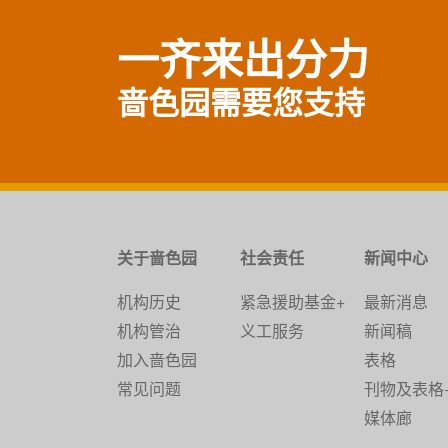
一齐来出分力
啬色园需要您支持
关于啬色园
社会责任
新闻中心
机构历史
紧急援助基金+
最新消息
机构管治
义工服务
新闻稿
加入啬色园
表格
常见问题
刊物及表格
媒体廊