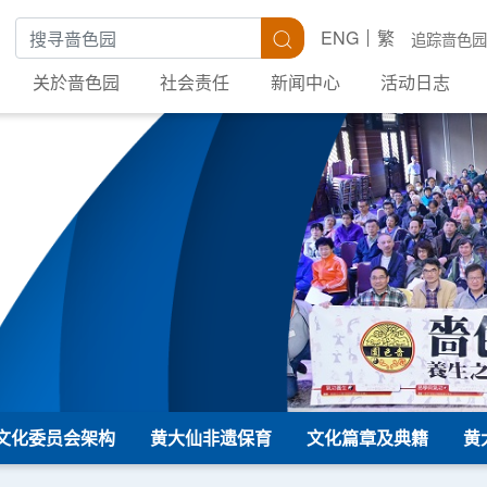
搜寻关键字
搜寻
ENG
繁
追踪啬色园
关於啬色园
社会责任
新闻中心
活动日志
文化委员会架构
黄大仙非遗保育
文化篇章及典籍
黄