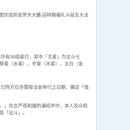
慈惠堂庆成祈安罗天大醮‧迎祥赐福礼斗延生大法
共有36组星灯，其中「主星」为北斗七
辰星（水星）、岁星（木星）、太白（金
，灯阵方位亦需按法会举行之日期，确定「值
。」在庄严而和缓的诵经声中，本人及众经
及「出斗」。