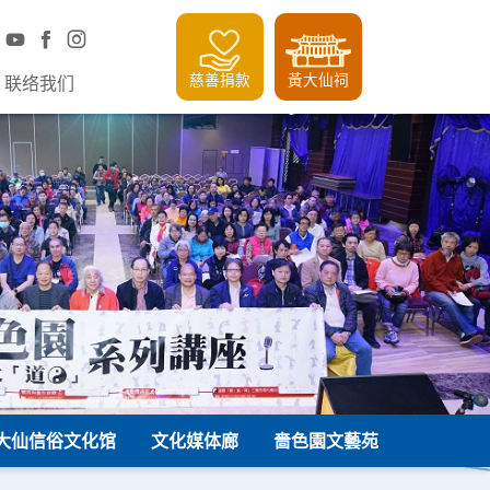
慈善捐款
黃大仙祠
联络我们
大仙信俗文化馆
文化媒体廊
嗇色園文藝苑