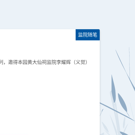
监院随笔
系列，邀得本园黄大仙祠监院李耀辉（义觉）