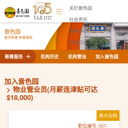
关於啬色园
社会责任
啬色园
新闻中心
普济劝善 崇善惠民
活动日志
联络我们
慈善服务
机构历史
机构管治
加入啬色园
加入啬色园
物业管业员(月薪连津贴可达
$18,000)
黄大仙祠
职位编号: 027-