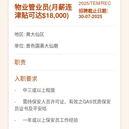
2025/TEM/REC
物业管业员(月薪连
招聘截止日期：
津贴可达$18,000)
30-07-2025
地区: 黄大仙区
单位: 嗇色園黃大仙廟
职责
入职要求
- 中三或以上程度
- 需持保安人员许可证、有效之QAS优质保安
员证书及平安咭
- 一年或以上保安员工作经验