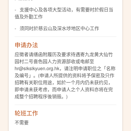
- 支援中心及各项大型活动，有需要时於假日当
值及外勤工作
- 须同时於慈云山及深水埗地区中心工作
申请办法
应徵者请缮函附履历及要求待遇寄九龙黄大仙竹
园村二号啬色园人力资源部收或电邮至
hr@siksikyuen.org.hk，请注明申请职位之「名称
及编号」。(申请人所提供的资料将予保密及只作
招聘有关职位用途，如於一个月内仍未获约见，
即申请未获考虑，而申请人之个人资料亦将在完
成整个招聘程序後销毁。)
轮班工作
不需要