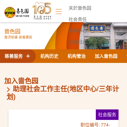
关於啬色园
社会责任
啬色园
新闻中心
普济劝善 崇善惠民
活动日志
联络我们
慈善服务
机构历史
机构管治
加入啬色园
加入啬色园
助理社会工作主任(地区中心/三年计
划)
社会服务
职位编号: 774-