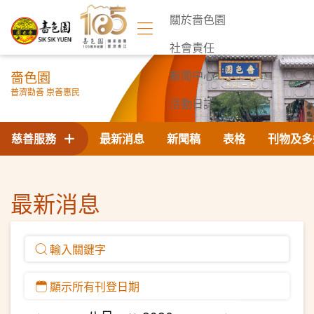
關於嗇色園
社會責任
嗇色園
新聞中心
普濟勸善 崇善惠民
活動日誌
聯絡我們
慈善服務
最新消息
新聞稿
表格
刊物及多
最新消息