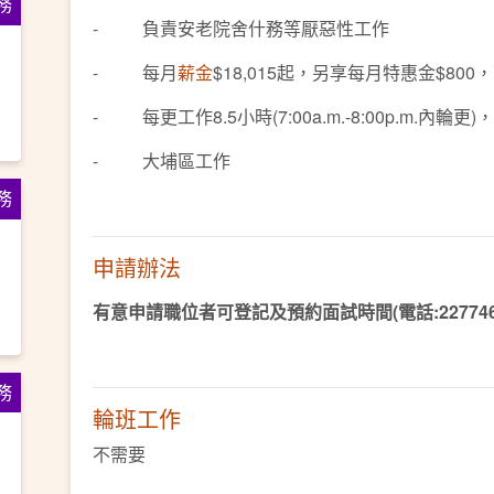
務
- 負責安老院舍什務等厭惡性工作
- 每月
薪金
$18,015起，另享每月特惠金$80
- 每更工作8.5小時(7:00a.m.-8:00p.m.內輪
- 大埔區工作
務
申請辦法
有意申請職位
者可登記及預約面試時間(電話:22774660、
務
輪班工作
不需要