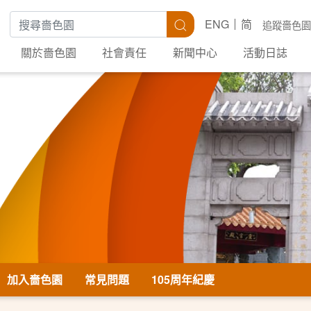
搜尋關鍵字
搜尋
ENG
简
追蹤嗇色園
關於嗇色園
社會責任
新聞中心
活動日誌
加入嗇色園
常見問題
105周年紀慶