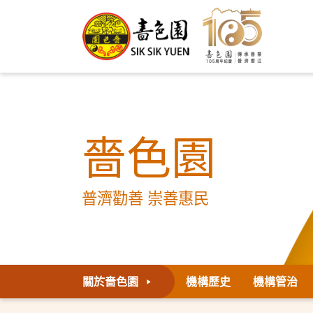
嗇色園
普濟勸善 崇善惠民
關於嗇色園
機構歷史
機構管治