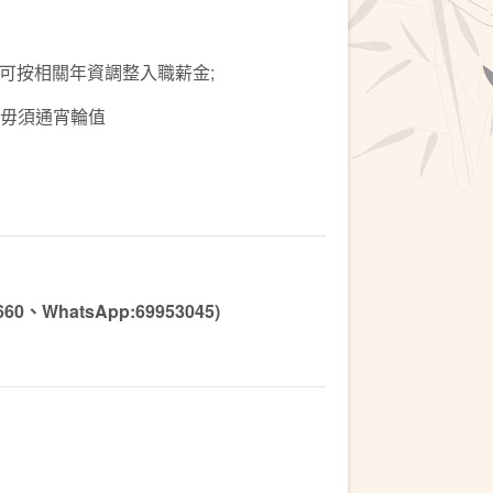
0，可按相關年資調整入職薪金;
更)，毋須通宵輪值
WhatsApp:69953045)