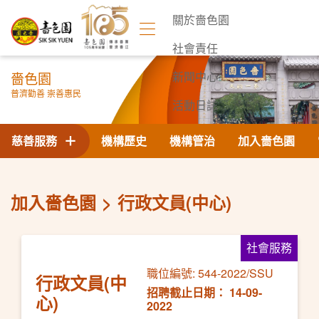
關於嗇色園
社會責任
嗇色園
新聞中心
普濟勸善 崇善惠民
活動日誌
聯絡我們
慈善服務
機構歷史
機構管治
加入嗇色園
加入嗇色園
行政文員(中心)
社會服務
職位編號: 544-2022/SSU
行政文員(中
招聘截止日期： 14-09-
心)
2022