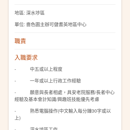
地區: 深水埗區
單位: 嗇色園主辦可健耆英地區中心
職責
入職要求
- 中五或以上程度
- 一年或以上行政工作經驗
- 願意與長者相處，具安老院服務/長者中心
經驗及基本會計知識/興趣班技能優先考慮
- 熟悉電腦操作(中文輸入每分鐘30字或以
上)
- 深水埗區工作