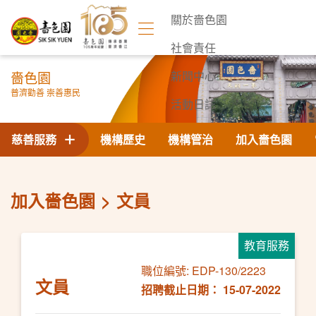
關於嗇色園
社會責任
嗇色園
新聞中心
普濟勸善 崇善惠民
活動日誌
聯絡我們
慈善服務
機構歷史
機構管治
加入嗇色園
加入嗇色園
文員
教育服務
職位編號: EDP-130/2223
文員
招聘截止日期： 15-07-2022