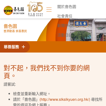
關於嗇色園
社會責任
嗇色園
新聞中心
普濟勸善 崇善惠民
活動日誌
聯絡我們
慈善服務
對不起，我們找不到你要的網
頁。
請嘗試:
檢查並重新輸入網址。
請於「嗇色園」
(http://www.siksikyuen.org.hk/)
尋找所
需的資訊及網上服務。