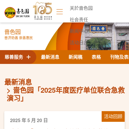
关於啬色园
社会责任
啬色园
新闻中心
普济劝善 崇善惠民
活动日志
联络我们
慈善服务
最新消息
新闻稿
表格
刊物及表
最新消息
啬色园「2025年度医疗单位联合急救
演习」
活动回顾
2025 年 5 月 20 日