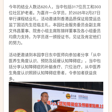
今年的结业人数达620人，当中包括317位员工和303
位社区护老者。为嘉许一众学员，於2025年2月27日
举行课程结业礼，活动邀请到香港品质保证局营运总
监丁国滔先生莅临主礼，本园社会服务委员会副主席
文伟昌董事、院舍小组主席陈锦祥董事及各小组委员
均鼎力支持，为学员逐一颁授证书，见证及肯定他们
的努力。
活动更邀请到本园李日东中医师向参加者分享「从中
医养生角度认识、预防及延缓认知障碍症」，当中包
括分享认知障碍症的补脑食疗、穴位治疗，从中医养
生角度认识照顾认知障碍症患者，令参加者获益良
多。