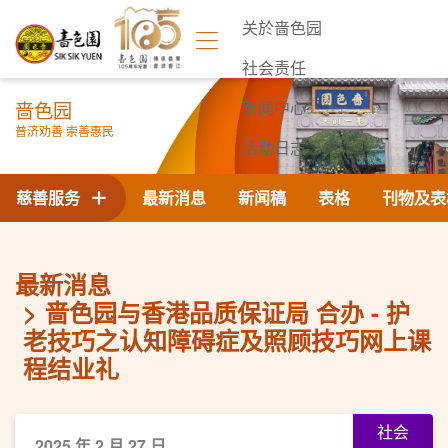
关於啬色园
社会责任
啬色园
新闻中心
普济劝善 崇善惠民
活动日志
联络我们
慈善服务
最新消息
新闻稿
表格
刊物及表
最新消息
啬色园与香港品质保证局 合办 - 护
老技巧之认知障碍症及照顾技巧网上课
程结业礼
社会
2025 年 2 月 27 日